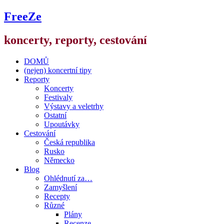
FreeZe
koncerty, reporty, cestování
DOMŮ
(nejen) koncertní tipy
Reporty
Koncerty
Festivaly
Výstavy a veletrhy
Ostatní
Upoutávky
Cestování
Česká republika
Rusko
Německo
Blog
Ohlédnutí za…
Zamyšlení
Recepty
Různé
Plány
Recenze