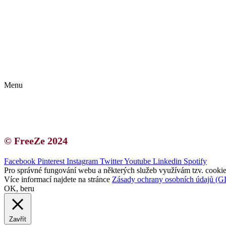
Kontakt | O autorce
Blogerská spolupráce
Zásady ochrany osobních údajů (GDPR)
Menu
Kontakt | O autorce
Blogerská spolupráce
Zásady ochrany osobních údajů (GDPR)
© FreeZe 2024
Facebook
Pinterest
Instagram
Twitter
Youtube
Linkedin
Spotify
Pro správné fungování webu a některých služeb využívám tzv. cookies
Více informací najdete na stránce
Zásady ochrany osobních údajů (
OK, beru
Zavřít