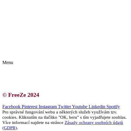
Kontakt | O autorce
Blogerská spolupráce
Zásady ochrany osobních údajů (GDPR)
Menu
Kontakt | O autorce
Blogerská spolupráce
Zásady ochrany osobních údajů (GDPR)
© FreeZe 2024
Facebook
Pinterest
Instagram
Twitter
Youtube
Linkedin
Spotify
Pro správné fungování webu a některých služeb využívám tzv.
cookies. Kliknutím na tlačítko "OK, beru" s tím vyjadřujete souhlas.
Více informací najdete na stránce
Zásady ochrany osobních údajů
(GDPR)
.