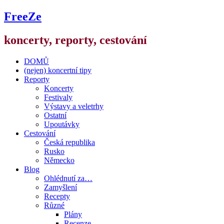
FreeZe
koncerty, reporty, cestování
DOMŮ
(nejen) koncertní tipy
Reporty
Koncerty
Festivaly
Výstavy a veletrhy
Ostatní
Upoutávky
Cestování
Česká republika
Rusko
Německo
Blog
Ohlédnutí za…
Zamyšlení
Recepty
Různé
Plány
Recenze