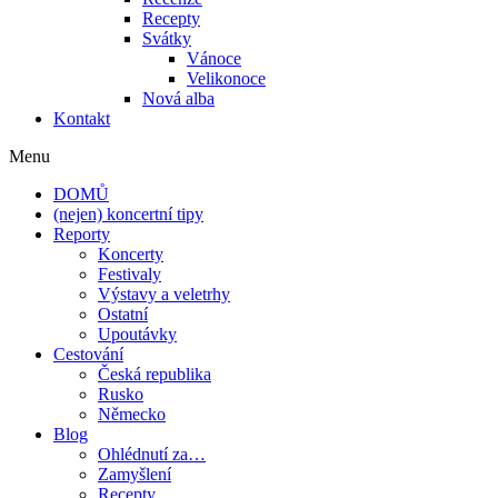
Recepty
Svátky
Vánoce
Velikonoce
Nová alba
Kontakt
Menu
DOMŮ
(nejen) koncertní tipy
Reporty
Koncerty
Festivaly
Výstavy a veletrhy
Ostatní
Upoutávky
Cestování
Česká republika
Rusko
Německo
Blog
Ohlédnutí za…
Zamyšlení
Recepty