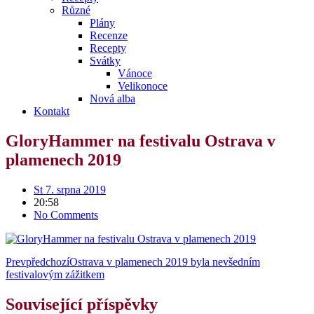
Různé
Plány
Recenze
Recepty
Svátky
Vánoce
Velikonoce
Nová alba
Kontakt
GloryHammer na festivalu Ostrava v
plamenech 2019
St 7. srpna 2019
20:58
No Comments
Prev
předchozí
Ostrava v plamenech 2019 byla nevšedním
festivalovým zážitkem
Související příspěvky