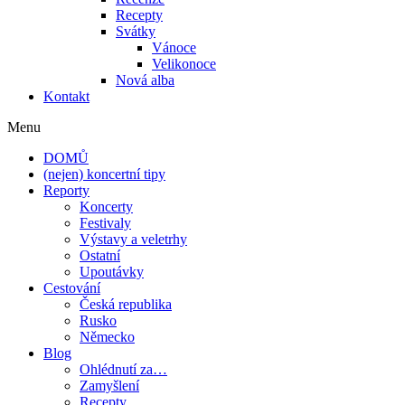
Recepty
Svátky
Vánoce
Velikonoce
Nová alba
Kontakt
Menu
DOMŮ
(nejen) koncertní tipy
Reporty
Koncerty
Festivaly
Výstavy a veletrhy
Ostatní
Upoutávky
Cestování
Česká republika
Rusko
Německo
Blog
Ohlédnutí za…
Zamyšlení
Recepty