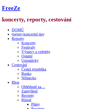
FreeZe
koncerty, reporty, cestování
DOMŮ
(nejen) koncertní tipy
Reporty
Koncerty
Festivaly
Výstavy a veletrhy
Ostatní
Upoutávky
Cestování
Česká republika
Rusko
Německo
Blog
Ohlédnutí za…
Zamyšlení
Recepty
Různé
Plány
Recenze