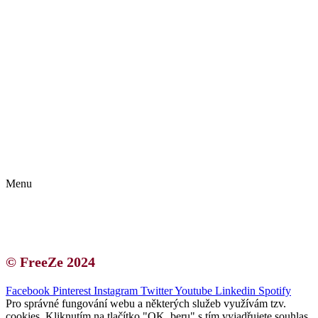
Kontakt | O autorce
Blogerská spolupráce
Zásady ochrany osobních údajů (GDPR)
Menu
Kontakt | O autorce
Blogerská spolupráce
Zásady ochrany osobních údajů (GDPR)
© FreeZe 2024
Facebook
Pinterest
Instagram
Twitter
Youtube
Linkedin
Spotify
Pro správné fungování webu a některých služeb využívám tzv.
cookies. Kliknutím na tlačítko "OK, beru" s tím vyjadřujete souhlas.