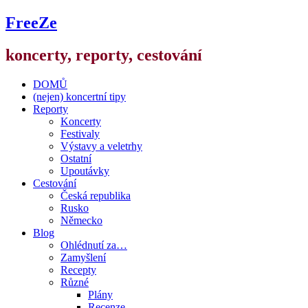
FreeZe
koncerty, reporty, cestování
DOMŮ
(nejen) koncertní tipy
Reporty
Koncerty
Festivaly
Výstavy a veletrhy
Ostatní
Upoutávky
Cestování
Česká republika
Rusko
Německo
Blog
Ohlédnutí za…
Zamyšlení
Recepty
Různé
Plány
Recenze