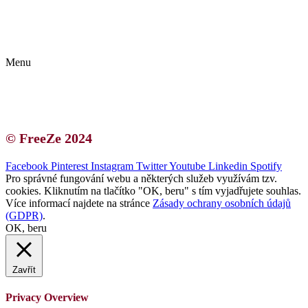
Kontakt | O autorce
Blogerská spolupráce
Zásady ochrany osobních údajů (GDPR)
Menu
Kontakt | O autorce
Blogerská spolupráce
Zásady ochrany osobních údajů (GDPR)
© FreeZe 2024
Facebook
Pinterest
Instagram
Twitter
Youtube
Linkedin
Spotify
Pro správné fungování webu a některých služeb využívám tzv.
cookies. Kliknutím na tlačítko "OK, beru" s tím vyjadřujete souhlas.
Více informací najdete na stránce
Zásady ochrany osobních údajů
(GDPR)
.
OK, beru
Zavřít
Privacy Overview