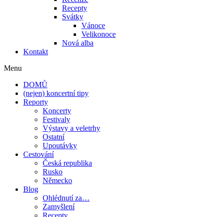
Recepty
Svátky
Vánoce
Velikonoce
Nová alba
Kontakt
Menu
DOMŮ
(nejen) koncertní tipy
Reporty
Koncerty
Festivaly
Výstavy a veletrhy
Ostatní
Upoutávky
Cestování
Česká republika
Rusko
Německo
Blog
Ohlédnutí za…
Zamyšlení
Recepty