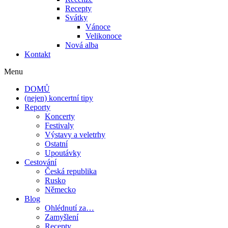
Recepty
Svátky
Vánoce
Velikonoce
Nová alba
Kontakt
Menu
DOMŮ
(nejen) koncertní tipy
Reporty
Koncerty
Festivaly
Výstavy a veletrhy
Ostatní
Upoutávky
Cestování
Česká republika
Rusko
Německo
Blog
Ohlédnutí za…
Zamyšlení
Recepty