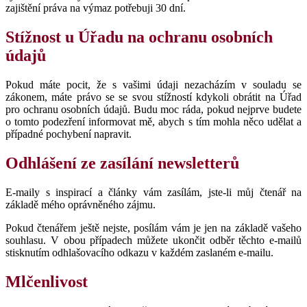
zajištění práva na výmaz potřebuji 30 dní.
Stížnost u Úřadu na ochranu osobních
údajů
Pokud máte pocit, že s vašimi údaji nezacházím v souladu se
zákonem, máte právo se se svou stížností kdykoli obrátit na Úřad
pro ochranu osobních údajů. Budu moc ráda, pokud nejprve budete
o tomto podezření informovat mě, abych s tím mohla něco udělat a
případné pochybení napravit.
Odhlášení ze zasílání newsletterů
E-maily s inspirací a články vám zasílám, jste-li můj čtenář na
základě mého oprávněného zájmu.
Pokud čtenářem ještě nejste, posílám vám je jen na základě vašeho
souhlasu. V obou případech můžete ukončit odběr těchto e-mailů
stisknutím odhlašovacího odkazu v každém zaslaném e‑mailu.
Mlčenlivost