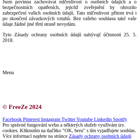
Jsem povinna zachovávat mlčenlivost o osobních údajích a o
bezpečnostních opatřeních, jejichž zveřejnění by ohrozilo
zabezpečení vašich osobních údajů. Tato mlčenlivost přitom trvá i
po skončení závazkových vztahů. Bez vašeho souhlasu také vaše
údaje žádné jiné třetí straně nevydám.
Tyto Zásady ochrany osobních údajů nabývají účinnosti 25. 5.
2018.
Kontakt | O autorce
Blogerská spolupráce
Zásady ochrany osobních údajů (GDPR)
Menu
Kontakt | O autorce
Blogerská spolupráce
Zásady ochrany osobních údajů (GDPR)
© FreeZe 2024
Facebook
Pinterest
Instagram
Twitter
Youtube
Linkedin
Spotify
Pro správné fungování webu a některých služeb využívám tzv.
cookies. Kliknutím na tlačítko "OK, beru" s tím vyjadřujete souhlas.
Více informací najdete na stránce
Zásady ochrany osobních údajů