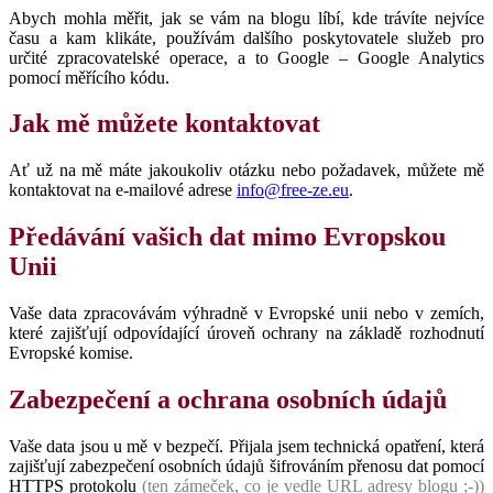
Abych mohla měřit, jak se vám na blogu líbí, kde trávíte nejvíce
času a kam klikáte, používám dalšího poskytovatele služeb pro
určité zpracovatelské operace, a to Google – Google Analytics
pomocí měřícího kódu.
Jak mě můžete kontaktovat
Ať už na mě máte jakoukoliv otázku nebo požadavek, můžete mě
kontaktovat na e-mailové adrese
info@free-ze.eu
.
Předávání vašich dat mimo Evropskou
Unii
Vaše data zpracovávám výhradně v Evropské unii nebo v zemích,
které zajišťují odpovídající úroveň ochrany na základě rozhodnutí
Evropské komise.
Zabezpečení a ochrana osobních údajů
Vaše data jsou u mě v bezpečí. Přijala jsem technická opatření, která
zajišťují zabezpečení osobních údajů šifrováním přenosu dat pomocí
HTTPS protokolu
(ten zámeček, co je vedle URL adresy blogu ;-))