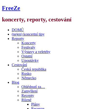
FreeZe
koncerty, reporty, cestování
DOMŮ
(nejen) koncertní tipy
Reporty
Koncerty
Festivaly
Výstavy a veletrhy
Ostatní
Upoutávky
Cestování
Česká republika
Rusko
Německo
Blog
Ohlédnutí za…
Zamyšlení
Recepty
Různé
Plány
Recenze