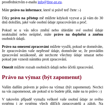
prostřednictvím e-mailu
info@free-ze.eu
.
Máte
právo na informace
, které si právě teď čtete :-)
Díky
právu na přístup
mě můžete kdykoli vyzvat a já vám do 30
dnů doložím, jaké vaše osobní údaje zpracovávám a proč.
Pokud se u vás něco změní nebo shledáte své osobní údaje
neaktuální nebo neúplné, máte
právo na doplnění a změnu
osobních údajů.
Právo na omezení zpracování
můžete využít, pokud se domníváte,
že zpracovávám vaše nepřesné údaje, domníváte se, že provádím
zpracování nezákonně, ale nechcete všechny údaje smazat nebo
pokud jste vznesli námitku proti zpracování.
Omezit
můžete rozsah osobních údajů nebo účelů zpracování.
Právo na výmaz (být zapomenut)
Vaším dalším právem je právo na výmaz (být zapomenut). Nechci
na vás zapomenout, ale pokud si to budete přát, máte na to právo :-)
V takovém případě vymažu veškeré vaše osobní údaje ze svého
systému i ze systému všech dílčích zpracovatelů a záloh. Na