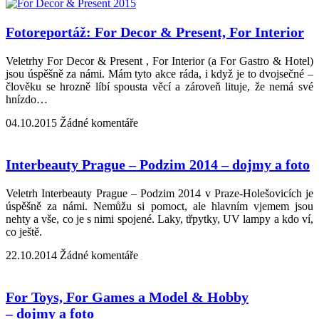
Fotoreportáž: For Decor & Present, For Interior
Veletrhy For Decor & Present , For Interior (a For Gastro & Hotel)
jsou úspěšně za námi. Mám tyto akce ráda, i když je to dvojsečné –
člověku se hrozně líbí spousta věcí a zároveň lituje, že nemá své
hnízdo…
04.10.2015
Žádné komentáře
Interbeauty Prague – Podzim 2014 – dojmy a foto
Veletrh Interbeauty Prague – Podzim 2014 v Praze-Holešovicích je
úspěšně za námi. Nemůžu si pomoct, ale hlavním vjemem jsou
nehty a vše, co je s nimi spojené. Laky, třpytky, UV lampy a kdo ví,
co ještě.
22.10.2014
Žádné komentáře
For Toys, For Games a Model & Hobby
– dojmy a foto