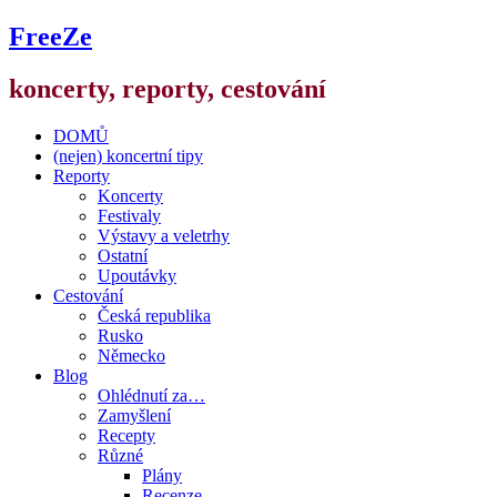
FreeZe
koncerty, reporty, cestování
DOMŮ
(nejen) koncertní tipy
Reporty
Koncerty
Festivaly
Výstavy a veletrhy
Ostatní
Upoutávky
Cestování
Česká republika
Rusko
Německo
Blog
Ohlédnutí za…
Zamyšlení
Recepty
Různé
Plány
Recenze