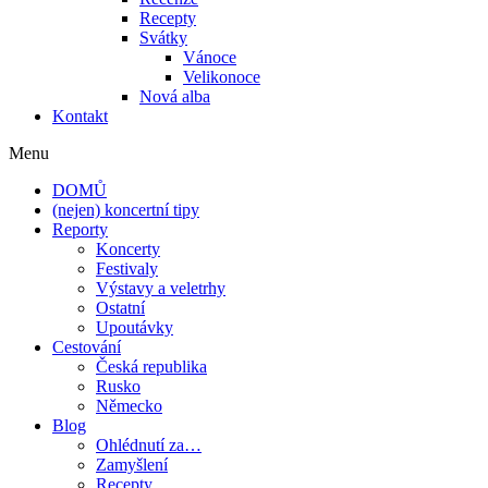
Recepty
Svátky
Vánoce
Velikonoce
Nová alba
Kontakt
Menu
DOMŮ
(nejen) koncertní tipy
Reporty
Koncerty
Festivaly
Výstavy a veletrhy
Ostatní
Upoutávky
Cestování
Česká republika
Rusko
Německo
Blog
Ohlédnutí za…
Zamyšlení
Recepty