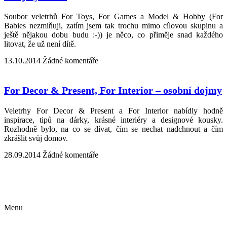
Soubor veletrhů For Toys, For Games a Model & Hobby (For
Babies nezmiňuji, zatím jsem tak trochu mimo cílovou skupinu a
ještě nějakou dobu budu :-)) je něco, co přiměje snad každého
litovat, že už není dítě.
13.10.2014
Žádné komentáře
For Decor & Present, For Interior – osobní dojmy
Veletrhy For Decor & Present a For Interior nabídly hodně
inspirace, tipů na dárky, krásné interiéry a designové kousky.
Rozhodně bylo, na co se dívat, čím se nechat nadchnout a čím
zkrášlit svůj domov.
28.09.2014
Žádné komentáře
Kontakt | O autorce
Blogerská spolupráce
Zásady ochrany osobních údajů (GDPR)
Menu
Kontakt | O autorce