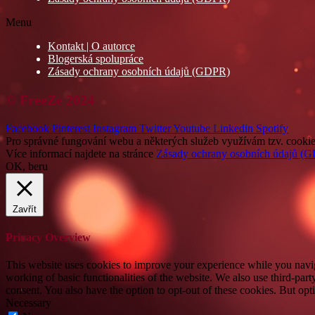
Menu
Kontakt | O autorce
Blogerská spolupráce
Zásady ochrany osobních údajů (GDPR)
© FreeZe 2024
Facebook
Pinterest
Instagram
Twitter
Youtube
Linkedin
Spotify
Pro správné fungování webu a některých služeb využívám tzv. cookies
Více informací najdete na stránce
Zásady ochrany osobních údajů (
OK, beru
Zavřít
Privacy Overview
This website uses cookies to improve your experience while you navigat
working of basic functionalities of the website. We also use third-pa
consent. You also have the option to opt-out of these cookies. But op
Necessary