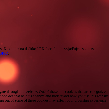
. Kliknutím na tlačítko "OK, beru" s tím vyjadřujete souhlas.
GDPR)
.
e through the website. Out of these, the cookies that are categorized a
rty cookies that help us analyze and understand how you use this websit
ting out of some of these cookies may affect your browsing experience.