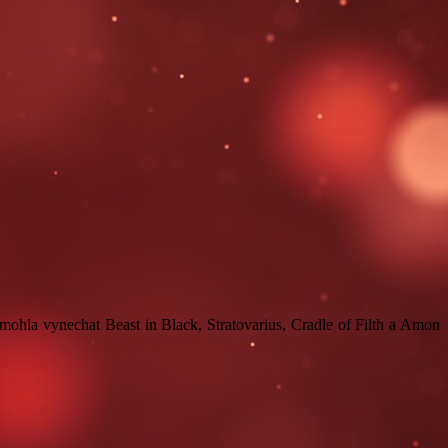
ohla vynechat Beast in Black, Stratovarius, Cradle of Filth a Amon