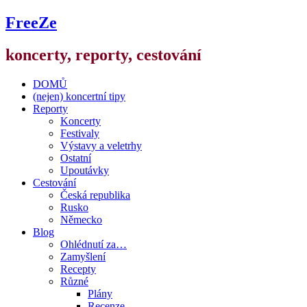
FreeZe
koncerty, reporty, cestování
DOMŮ
(nejen) koncertní tipy
Reporty
Koncerty
Festivaly
Výstavy a veletrhy
Ostatní
Upoutávky
Cestování
Česká republika
Rusko
Německo
Blog
Ohlédnutí za…
Zamyšlení
Recepty
Různé
Plány
Recenze