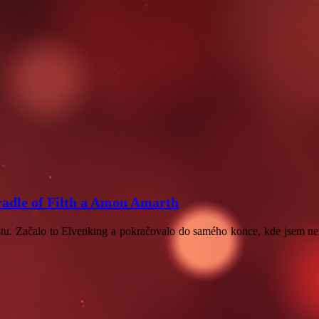
Cradle of Filth a Amon Amarth
tu. Začalo to Elvenking a pokračovalo do samého konce, kde jsem nem