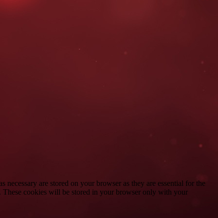
s necessary are stored on your browser as they are essential for the
e. These cookies will be stored in your browser only with your