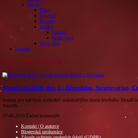
Různé
Plány
Recenze
Recepty
Svátky
Vánoce
Velikonoce
Nová alba
Kontakt
Tag: beast in black
MetalFest 2019, den 2.: Elvenking, Stratovarius, 
Sobota pro mě byla rozhodně nejnabitějším dnem letošního MetalFes
Amarth.
07.06.2019
Žádné komentáře
Kontakt | O autorce
Blogerská spolupráce
Zásady ochrany osobních údajů (GDPR)