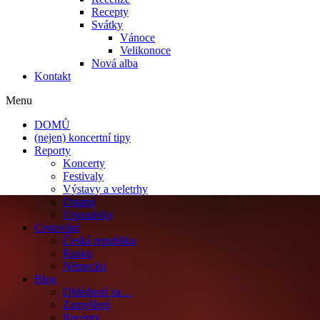
Recepty
Svátky
Vánoce
Velikonoce
Nová alba
Kontakt
Menu
DOMŮ
(nejen) koncertní tipy
Reporty
Koncerty
Festivaly
Výstavy a veletrhy
Ostatní
Upoutávky
Cestování
Česká republika
Rusko
Německo
Blog
Ohlédnutí za…
Zamyšlení
Recepty