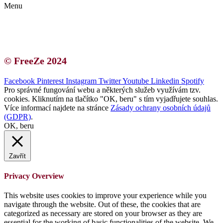
Menu
Kontakt | O autorce
Blogerská spolupráce
Zásady ochrany osobních údajů (GDPR)
© FreeZe 2024
Facebook
Pinterest
Instagram
Twitter
Youtube
Linkedin
Spotify
Pro správné fungování webu a některých služeb využívám tzv.
cookies. Kliknutím na tlačítko "OK, beru" s tím vyjadřujete souhlas.
Více informací najdete na stránce
Zásady ochrany osobních údajů
(GDPR)
.
OK, beru
Zavřít
Privacy Overview
This website uses cookies to improve your experience while you
navigate through the website. Out of these, the cookies that are
categorized as necessary are stored on your browser as they are
essential for the working of basic functionalities of the website. We