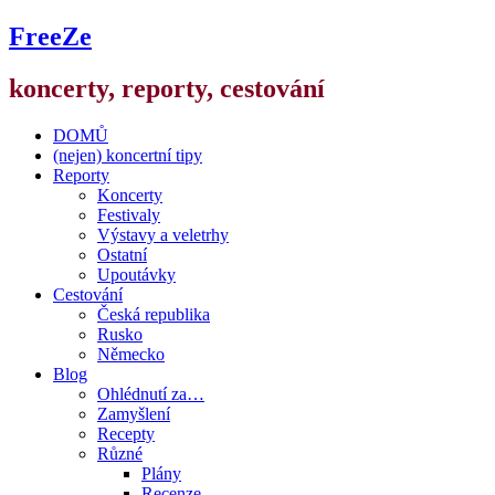
FreeZe
koncerty, reporty, cestování
DOMŮ
(nejen) koncertní tipy
Reporty
Koncerty
Festivaly
Výstavy a veletrhy
Ostatní
Upoutávky
Cestování
Česká republika
Rusko
Německo
Blog
Ohlédnutí za…
Zamyšlení
Recepty
Různé
Plány
Recenze