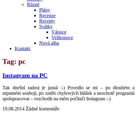
Různé
Plány
Recenze
Recepty
Svátky
Vánoce
Velikonoce
Nová alba
Kontakt
Tag: pc
Instagram na PC
Tak dnešní radost je jasná :-) Povedlo se mi – po dlouhém a
urputném souboji, po změti chybových hlášek a neochotě programů
spolupracovat – rozchodit na mém počítači Instagram :-)
19.08.2014
Žádné komentáře
Kontakt | O autorce
Blogerská spolupráce
Zásady ochrany osobních údajů (GDPR)