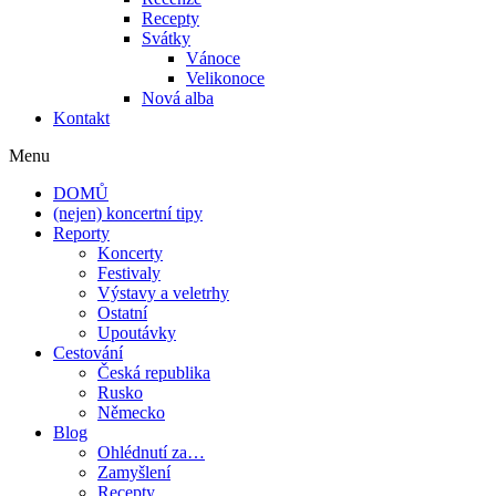
Recepty
Svátky
Vánoce
Velikonoce
Nová alba
Kontakt
Menu
DOMŮ
(nejen) koncertní tipy
Reporty
Koncerty
Festivaly
Výstavy a veletrhy
Ostatní
Upoutávky
Cestování
Česká republika
Rusko
Německo
Blog
Ohlédnutí za…
Zamyšlení
Recepty