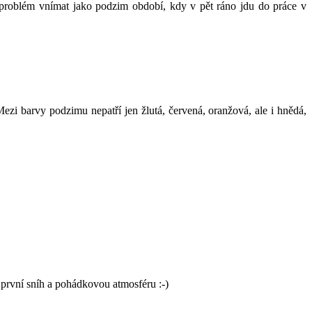
m problém vnímat jako podzim období, kdy v pět ráno jdu do práce v
zi barvy podzimu nepatří jen žlutá, červená, oranžová, ale i hnědá,
 první sníh a pohádkovou atmosféru :-)