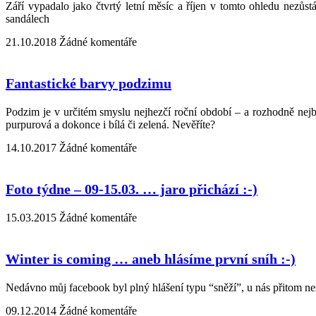
Září vypadalo jako čtvrtý letní měsíc a říjen v tomto ohledu nezů
sandálech
21.10.2018
Žádné komentáře
Fantastické barvy podzimu
Podzim je v určitém smyslu nejhezčí roční období – a rozhodně nejb
purpurová a dokonce i bílá či zelená. Nevěříte?
14.10.2017
Žádné komentáře
Foto týdne – 09-15.03. … jaro přichází :-)
15.03.2015
Žádné komentáře
Winter is coming … aneb hlásíme první sníh :-)
Nedávno můj facebook byl plný hlášení typu “sněží”, u nás přitom nes
09.12.2014
Žádné komentáře