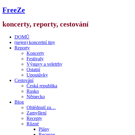
FreeZe
koncerty, reporty, cestování
DOMŮ
(nejen) koncertní tipy
Reporty
Koncerty
Festivaly
Výstavy a veletrhy
Ostatní
Upoutávky
Cestování
Česká republika
Rusko
Německo
Blog
Ohlédnutí za…
Zamyšlení
Recepty
Různé
Plány
Recenze