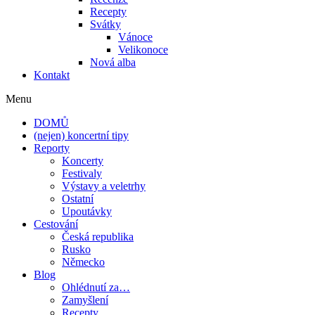
Recepty
Svátky
Vánoce
Velikonoce
Nová alba
Kontakt
Menu
DOMŮ
(nejen) koncertní tipy
Reporty
Koncerty
Festivaly
Výstavy a veletrhy
Ostatní
Upoutávky
Cestování
Česká republika
Rusko
Německo
Blog
Ohlédnutí za…
Zamyšlení
Recepty