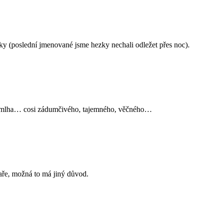
íčky (poslední jmenované jsme hezky nechali odležet přes noc).
ehká mlha… cosi zádumčivého, tajemného, věčného…
jaře, možná to má jiný důvod.