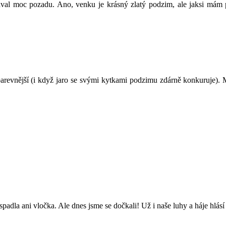
stával moc pozadu. Ano, venku je krásný zlatý podzim, ale jaksi má
arevnější (i když jaro se svými kytkami podzimu zdárně konkuruje). Me
padla ani vločka. Ale dnes jsme se dočkali! Už i naše luhy a háje hlásí