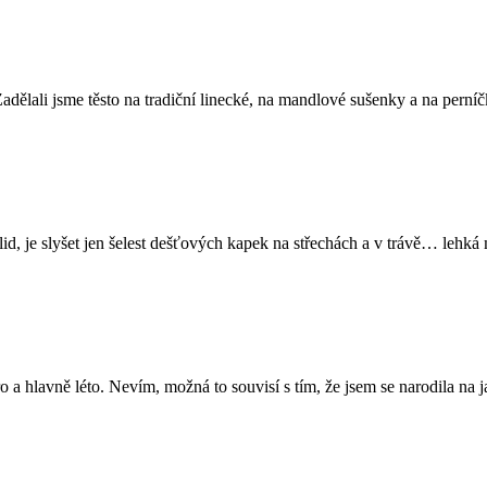
 Zadělali jsme těsto na tradiční linecké, na mandlové sušenky a na pern
klid, je slyšet jen šelest dešťových kapek na střechách a v trávě… l
 a hlavně léto. Nevím, možná to souvisí s tím, že jsem se narodila na 