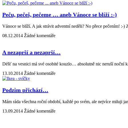
Peču, pečeš, pečeme … aneb Vánoce se blíží :-)
Vánoce se blíží. A jak strávit adventní neděli? No přece pečením! :-)
08.12.2014
Žádné komentáře
A nezaprší a nezaprší…
Déšť na vesnici má své osobité kouzlo… absolutně nic neruší noční 
13.10.2014
Žádné komentáře
Podzim přichází…
Mám ráda všechna roční období, každé po svém, ale nejvíce miluji jaro
13.09.2014
Žádné komentáře
Kontakt | O autorce
Blogerská spolupráce