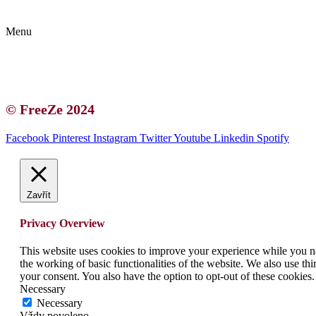
Zásady ochrany osobních údajů (GDPR)
Menu
Kontakt | O autorce
Blogerská spolupráce
Zásady ochrany osobních údajů (GDPR)
© FreeZe 2024
Facebook
Pinterest
Instagram
Twitter
Youtube
Linkedin
Spotify
Zavřít
Privacy Overview
This website uses cookies to improve your experience while you nav
the working of basic functionalities of the website. We also use t
your consent. You also have the option to opt-out of these cookies
Necessary
Necessary
Vždy povoleno