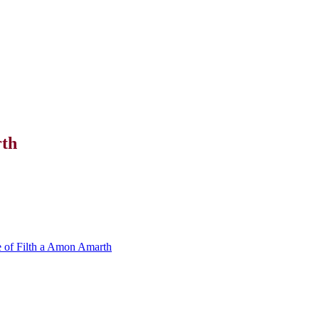
rth
le of Filth a Amon Amarth