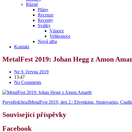
Různé
Plány
Recenze
Recepty
Svátky
Vánoce
Velikonoce
Nová alba
Kontakt
MetalFest 2019: Johan Hegg z Amon Ama
Ne 9. června 2019
13:47
No Comments
Prev
předchozí
MetalFest 2019, den 2.: Elvenking, Stratovarius, Crad
Související příspěvky
Facebook