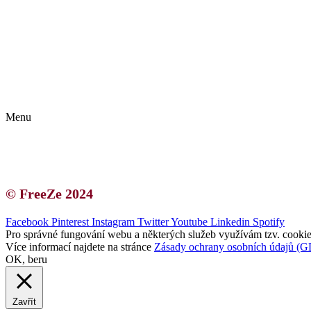
Kontakt | O autorce
Blogerská spolupráce
Zásady ochrany osobních údajů (GDPR)
Menu
Kontakt | O autorce
Blogerská spolupráce
Zásady ochrany osobních údajů (GDPR)
© FreeZe 2024
Facebook
Pinterest
Instagram
Twitter
Youtube
Linkedin
Spotify
Pro správné fungování webu a některých služeb využívám tzv. cookies
Více informací najdete na stránce
Zásady ochrany osobních údajů (
OK, beru
Zavřít