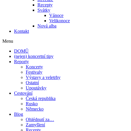
Recepty
Svátky
Vánoce
Velikonoce
Nová alba
Kontakt
Menu
DOMŮ
(nejen) koncertní tipy
Reporty
Koncerty
Festivaly
Výstavy a veletrhy
Ostatní
Upoutávky
Cestování
Česká republika
Rusko
Německo
Blog
Ohlédnutí za…
Zamyšlení
Recepty