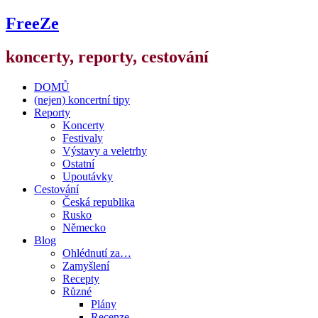
FreeZe
koncerty, reporty, cestování
DOMŮ
(nejen) koncertní tipy
Reporty
Koncerty
Festivaly
Výstavy a veletrhy
Ostatní
Upoutávky
Cestování
Česká republika
Rusko
Německo
Blog
Ohlédnutí za…
Zamyšlení
Recepty
Různé
Plány
Recenze