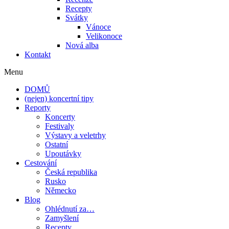
Recepty
Svátky
Vánoce
Velikonoce
Nová alba
Kontakt
Menu
DOMŮ
(nejen) koncertní tipy
Reporty
Koncerty
Festivaly
Výstavy a veletrhy
Ostatní
Upoutávky
Cestování
Česká republika
Rusko
Německo
Blog
Ohlédnutí za…
Zamyšlení
Recepty