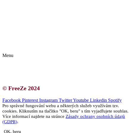
Kontakt | O autorce
Blogerská spolupráce
Zásady ochrany osobních údajů (GDPR)
Menu
Kontakt | O autorce
Blogerská spolupráce
Zásady ochrany osobních údajů (GDPR)
© FreeZe 2024
Facebook
Pinterest
Instagram
Twitter
Youtube
Linkedin
Spotify
Pro správné fungování webu a některých služeb využívám tzv.
cookies. Kliknutím na tlačítko "OK, beru" s tím vyjadřujete souhlas.
Více informací najdete na stránce
Zásady ochrany osobních údajů
(GDPR)
.
OK, beru