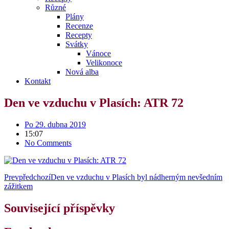
Různé
Plány
Recenze
Recepty
Svátky
Vánoce
Velikonoce
Nová alba
Kontakt
Den ve vzduchu v Plasích: ATR 72
Po 29. dubna 2019
15:07
No Comments
Prev
předchozí
Den ve vzduchu v Plasích byl nádherným nevšedním
zážitkem
Související příspěvky