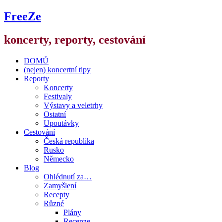
FreeZe
koncerty, reporty, cestování
DOMŮ
(nejen) koncertní tipy
Reporty
Koncerty
Festivaly
Výstavy a veletrhy
Ostatní
Upoutávky
Cestování
Česká republika
Rusko
Německo
Blog
Ohlédnutí za…
Zamyšlení
Recepty
Různé
Plány
Recenze