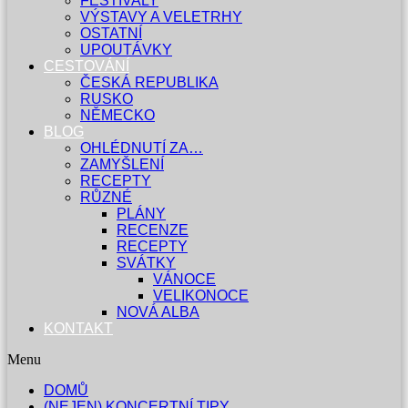
FESTIVALY
VÝSTAVY A VELETRHY
OSTATNÍ
UPOUTÁVKY
CESTOVÁNÍ
ČESKÁ REPUBLIKA
RUSKO
NĚMECKO
BLOG
OHLÉDNUTÍ ZA…
ZAMYŠLENÍ
RECEPTY
RŮZNÉ
PLÁNY
RECENZE
RECEPTY
SVÁTKY
VÁNOCE
VELIKONOCE
NOVÁ ALBA
KONTAKT
Menu
DOMŮ
(NEJEN) KONCERTNÍ TIPY