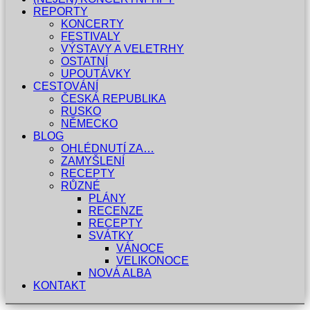
REPORTY
KONCERTY
FESTIVALY
VÝSTAVY A VELETRHY
OSTATNÍ
UPOUTÁVKY
CESTOVÁNÍ
ČESKÁ REPUBLIKA
RUSKO
NĚMECKO
BLOG
OHLÉDNUTÍ ZA…
ZAMYŠLENÍ
RECEPTY
RŮZNÉ
PLÁNY
RECENZE
RECEPTY
SVÁTKY
VÁNOCE
VELIKONOCE
NOVÁ ALBA
KONTAKT