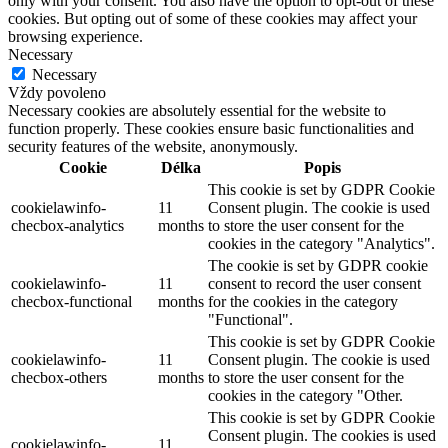
only with your consent. You also have the option to opt-out of these
cookies. But opting out of some of these cookies may affect your
browsing experience.
Necessary
Necessary
Vždy povoleno
Necessary cookies are absolutely essential for the website to
function properly. These cookies ensure basic functionalities and
security features of the website, anonymously.
Cookie
Délka
Popis
This cookie is set by GDPR Cookie
cookielawinfo-
11
Consent plugin. The cookie is used
checbox-analytics
months
to store the user consent for the
cookies in the category "Analytics".
The cookie is set by GDPR cookie
cookielawinfo-
11
consent to record the user consent
checbox-functional
months
for the cookies in the category
"Functional".
This cookie is set by GDPR Cookie
cookielawinfo-
11
Consent plugin. The cookie is used
checbox-others
months
to store the user consent for the
cookies in the category "Other.
This cookie is set by GDPR Cookie
Consent plugin. The cookies is used
cookielawinfo-
11