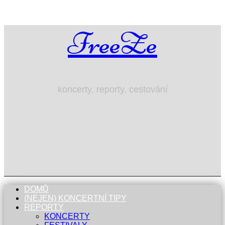
FreeZe
koncerty, reporty, cestování
DOMŮ
(NEJEN) KONCERTNÍ TIPY
REPORTY
KONCERTY