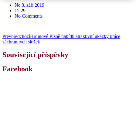
Ne 8. září 2019
15:29
No Comments
Prev
předchozí
Hrdinové Plzně nabídli atraktivní ukázky práce
záchranných složek
Související příspěvky
Facebook