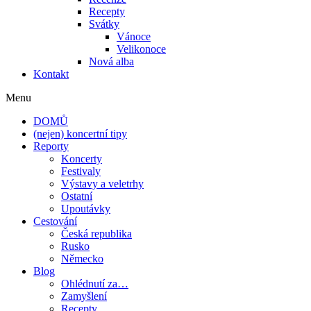
Recepty
Svátky
Vánoce
Velikonoce
Nová alba
Kontakt
Menu
DOMŮ
(nejen) koncertní tipy
Reporty
Koncerty
Festivaly
Výstavy a veletrhy
Ostatní
Upoutávky
Cestování
Česká republika
Rusko
Německo
Blog
Ohlédnutí za…
Zamyšlení
Recepty