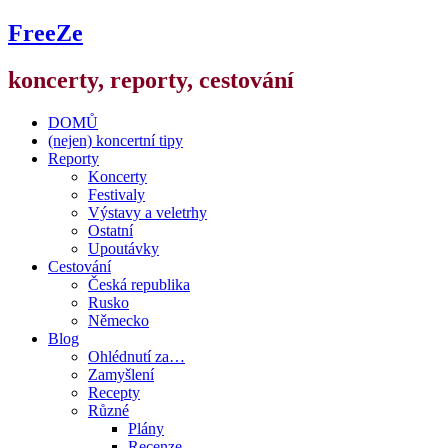
FreeZe
koncerty, reporty, cestování
DOMŮ
(nejen) koncertní tipy
Reporty
Koncerty
Festivaly
Výstavy a veletrhy
Ostatní
Upoutávky
Cestování
Česká republika
Rusko
Německo
Blog
Ohlédnutí za…
Zamyšlení
Recepty
Různé
Plány
Recenze