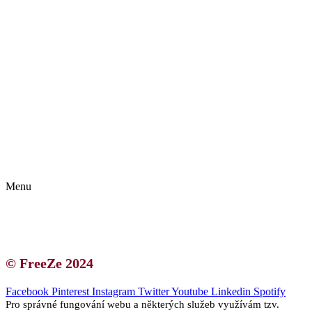
Kontakt | O autorce
Blogerská spolupráce
Zásady ochrany osobních údajů (GDPR)
Menu
Kontakt | O autorce
Blogerská spolupráce
Zásady ochrany osobních údajů (GDPR)
© FreeZe 2024
Facebook
Pinterest
Instagram
Twitter
Youtube
Linkedin
Spotify
Pro správné fungování webu a některých služeb využívám tzv.