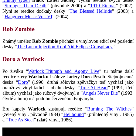
Minulý týden
Black Label Society
vydali reedice svých desek
“
Stronger Than Death
” (původně 2000) a “
1919 Eternal
” (2002).
Nyní se reedice dočkaly desky “
The Blessed Hellride
” (2003) a
“
Hangover Music Vol. VI
” (2004).
Rob Zombie
Známý umělec
Rob Zombie
přichází s vinylovou edicí své poslední
desky “
The Lunar Injection Kool Aid Eclipse Conspiracy
“.
Doro a Warlock
Po živáku “
Warlock-Triumph and Agony Live
” tu máme další
reedice z éry
Warlocku
i sólové kariéry
Doro Pesch
. Stejnojmenná
deska “
Doro
” (1990, druhá sólovka zpěvačky) teď vychází jako
oranžový vinyl ladící k obalu desky. “
True At Heart
” (1991, třetí
album) vychází jako růžový dvojvinyl a “
Angels Never Die
” (1993,
čtvrté album) má podobu červeného dvojvinylu.
Éru kapely
Warlock
zastupují reedice “
Burning The Witches
”
(zelený vinyl, původně 1984) “
Hellbound
” (průhledný vinyl, 1985)
a “
True As Steel
” (zlatý vinyl, 1986).