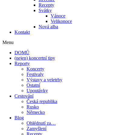
Recepty
Svátky
Vánoce
Velikonoce
Nová alba
Kontakt
Menu
DOMŮ
(nejen) koncertní tipy
Reporty
Koncerty
Festivaly
Výstavy a veletrhy
Ostatní
Upoutávky
Cestování
Česká republika
Rusko
Německo
Blog
Ohlédnutí za…
Zamyšlení
Recepty