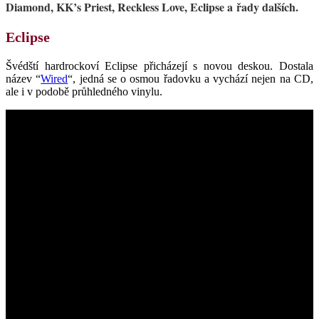
Diamond, KK’s Priest, Reckless Love, Eclipse a řady dalších.
Eclipse
Švédští hardrockoví Eclipse přicházejí s novou deskou. Dostala
název “
Wired
“, jedná se o osmou řadovku a vychází nejen na CD,
ale i v podobě průhledného vinylu.