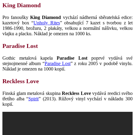
King Diamond
Pro fanoušky
King Diamond
vychází nádherná sběratelská edice:
kazetový box “
Unholy Rites
” obsahující 7 kazet s tvorbou z let
1986-1990, brožuru, 2 plakáty, velkou a normální nášivku, velkou
vlajku a placku. Náklad je omezen na 1000 ks.
Paradise Lost
Gothic metalová kapela
Paradise Lost
poprvé vydává své
stejnojmenné album “
Paradise Lost
” z roku 2005 v podobě vinylu.
Náklad je omezen na 1000 kopií.
Reckless Love
Finská glam metalová skupina
Reckless Love
vydává reedici svého
třetího alba “
Spirit
” (2013). Růžový vinyl vychází v nákladu 300
kopií.