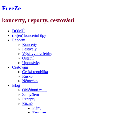
FreeZe
koncerty, reporty, cestování
DOMŮ
(nejen) koncertní tipy
Reporty
Koncerty
Festivaly
Výstavy a veletrhy
Ostatní
Upoutávky
Cestování
Česká republika
Rusko
Německo
Blog
Ohlédnutí za…
Zamyšlení
Recepty
Různé
Plány
Recenze