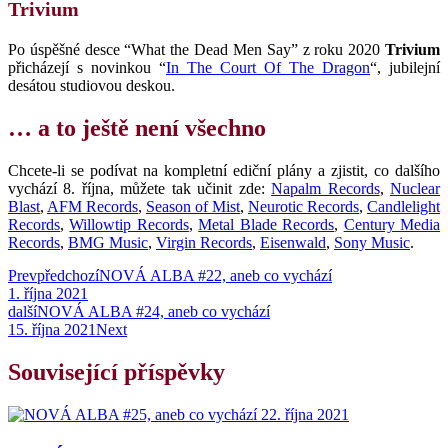
Trivium
Po úspěšné desce “What the Dead Men Say” z roku 2020
Trivium
přicházejí s novinkou “
In The Court Of The Dragon
“, jubilejní
desátou studiovou deskou.
… a to ještě není všechno
Chcete-li se podívat na kompletní ediční plány a zjistit, co dalšího
vychází 8. října, můžete tak učinit zde:
Napalm Records
,
Nuclear
Blast
,
AFM Records
,
Season of Mist
,
Neurotic Records
,
Candlelight
Records
,
Willowtip Records
,
Metal Blade Records
,
Century Media
Records
,
BMG Music
,
Virgin Records
,
Eisenwald
,
Sony Music
.
Prev
předchozí
NOVÁ ALBA #22, aneb co vychází
1. října 2021
další
NOVÁ ALBA #24, aneb co vychází
15. října 2021
Next
Související příspěvky