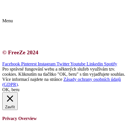
Kontakt | O autorce
Blogerská spolupráce
Zásady ochrany osobních údajů (GDPR)
Menu
Kontakt | O autorce
Blogerská spolupráce
Zásady ochrany osobních údajů (GDPR)
© FreeZe 2024
Facebook
Pinterest
Instagram
Twitter
Youtube
Linkedin
Spotify
Pro správné fungování webu a některých služeb využívám tzv.
cookies. Kliknutím na tlačítko "OK, beru" s tím vyjadřujete souhlas.
Více informací najdete na stránce
Zásady ochrany osobních údajů
(GDPR)
.
OK, beru
Zavřít
Privacy Overview