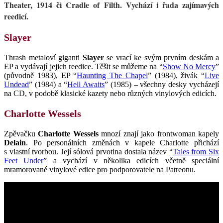
Theater, 1914 či Cradle of Filth. Vychází i řada zajímavých
reedicí.
Slayer
Thrash metaloví giganti
Slayer
se vrací ke svým prvním deskám a
EP a vydávají jejich reedice. Těšit se můžeme na “
Show No Mercy
”
(původně 1983), EP “
Haunting The Chapel
” (1984), živák “
Live
Undead
” (1984) a “
Hell Awaits
” (1985) – všechny desky vycházejí
na CD, v podobě klasické kazety nebo různých vinylových edicích.
Charlotte Wessels
Zpěvačku
Charlotte Wessels
mnozí znají jako frontwoman kapely
Delain
. Po personálních změnách v kapele Charlotte přichází
s vlastní tvorbou. Její sólová prvotina dostala název “
Tales from Six
Feet Under
” a vychází v několika edicích včetně speciální
mramorované vinylové edice pro podporovatele na Patreonu.