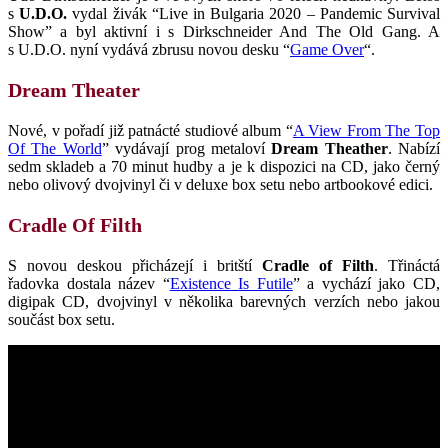
s
U.D.O.
vydal živák “Live in Bulgaria 2020 – Pandemic Survival
Show” a byl aktivní i s Dirkschneider And The Old Gang. A
s U.D.O. nyní vydává zbrusu novou desku “
Game Over
“.
Dream Theater
Nové, v pořadí již patnácté studiové album “
A View From The Top
Of The World
” vydávají prog metaloví
Dream Theather
. Nabízí
sedm skladeb a 70 minut hudby a je k dispozici na CD, jako černý
nebo olivový dvojvinyl či v deluxe box setu nebo artbookové edici.
Cradle Of Filth
S novou deskou přicházejí i britští
Cradle of Filth
. Třináctá
řadovka dostala název “
Existence Is Futile
” a vychází jako CD,
digipak CD, dvojvinyl v několika barevných verzích nebo jakou
součást box setu.