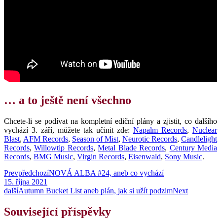
… a to ještě není všechno
Chcete-li se podívat na kompletní ediční plány a zjistit, co dalšího
vychází 3. září, můžete tak učinit zde:
Napalm Records
,
Nuclear
Blast
,
AFM Records
,
Season of Mist
,
Neurotic Records
,
Candlelight
Records
,
Willowtip Records
,
Metal Blade Records
,
Century Media
Records
,
BMG Music
,
Virgin Records
,
Eisenwald
,
Sony Music
.
Prev
předchozí
NOVÁ ALBA #24, aneb co vychází
15. října 2021
další
Autumn Bucket List aneb plán, jak si užít podzim
Next
Související příspěvky