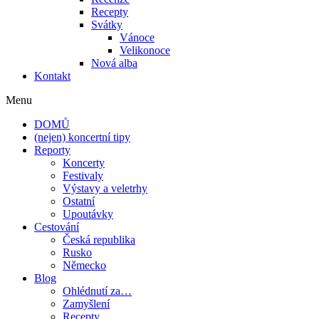
Recepty
Svátky
Vánoce
Velikonoce
Nová alba
Kontakt
Menu
DOMŮ
(nejen) koncertní tipy
Reporty
Koncerty
Festivaly
Výstavy a veletrhy
Ostatní
Upoutávky
Cestování
Česká republika
Rusko
Německo
Blog
Ohlédnutí za…
Zamyšlení
Recepty