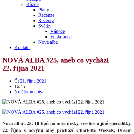
Různé
Plány
Recenze
Recepty
Svátky
Vánoce
Velikonoce
Nová alba
Kontakt
NOVÁ ALBA #25, aneb co vychází
22. října 2021
Čt 21. října 2021
16:45
No Comments
Nová alba #25: 10 tipů na nové desky, reedice a jiné specialitky.
22. října s novými alby přichází Charlotte Wessels, Dream