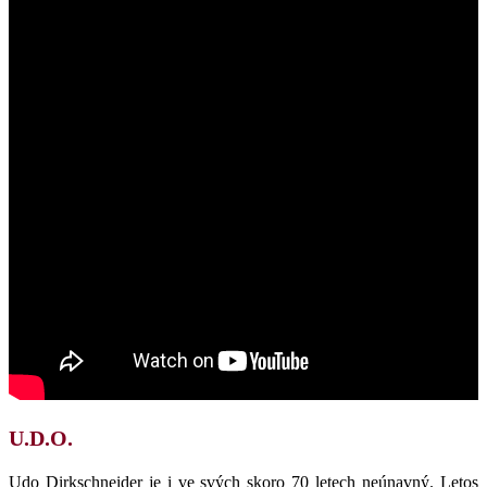
U.D.O.
Udo Dirkschneider je i ve svých skoro 70 letech neúnavný. Letos