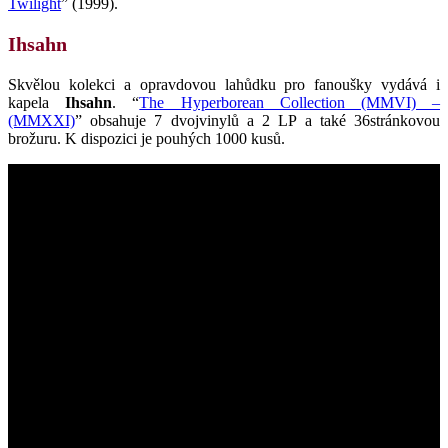
Twilight
” (1999).
Ihsahn
Skvělou kolekci a opravdovou lahůdku pro fanoušky vydává i
kapela
Ihsahn
. “
The Hyperborean Collection (MMVI) –
(MMXXI)
” obsahuje 7 dvojvinylů a 2 LP a také 36stránkovou
brožuru. K dispozici je pouhých 1000 kusů.