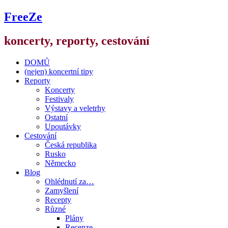
FreeZe
koncerty, reporty, cestování
DOMŮ
(nejen) koncertní tipy
Reporty
Koncerty
Festivaly
Výstavy a veletrhy
Ostatní
Upoutávky
Cestování
Česká republika
Rusko
Německo
Blog
Ohlédnutí za…
Zamyšlení
Recepty
Různé
Plány
Recenze