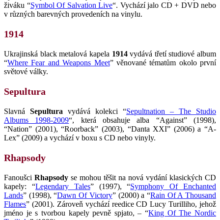
živáku “
Symbol Of Salvation Live
“. Vychází jalo CD + DVD nebo
v různých barevných provedeních na vinylu.
1914
Ukrajinská black metalová kapela
1914
vydává třetí studiové album
“
Where Fear and Weapons Meet
” věnované tématům okolo první
světové války.
Sepultura
Slavná
Sepultura
vydává kolekci “
Sepultnation – The Studio
Albums 1998-2009
“, která obsahuje alba “Against” (1998),
“Nation” (2001), “Roorback” (2003), “Danta XXI” (2006) a “A-
Lex” (2009) a vychází v boxu s CD nebo vinyly.
Rhapsody
Fanoušci
Rhapsody
se mohou těšit na nová vydání klasických CD
kapely: “
Legendary Tales
” (1997), “
Symphony Of Enchanted
Lands
” (1998), “
Dawn Of Victory
” (2000) a “
Rain Of A Thousand
Flames
” (2001). Zároveň vychází reedice CD Lucy Turilliho, jehož
jméno je s tvorbou kapely pevně spjato, – “
King Of The Nordic