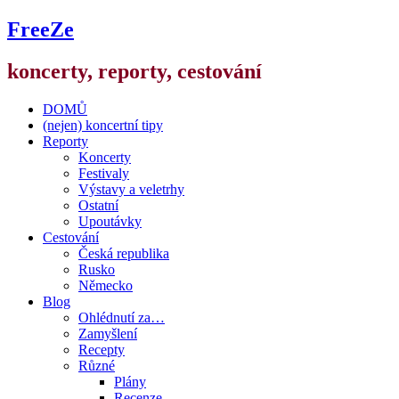
FreeZe
koncerty, reporty, cestování
DOMŮ
(nejen) koncertní tipy
Reporty
Koncerty
Festivaly
Výstavy a veletrhy
Ostatní
Upoutávky
Cestování
Česká republika
Rusko
Německo
Blog
Ohlédnutí za…
Zamyšlení
Recepty
Různé
Plány
Recenze