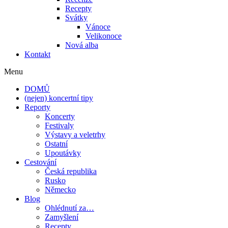
Recepty
Svátky
Vánoce
Velikonoce
Nová alba
Kontakt
Menu
DOMŮ
(nejen) koncertní tipy
Reporty
Koncerty
Festivaly
Výstavy a veletrhy
Ostatní
Upoutávky
Cestování
Česká republika
Rusko
Německo
Blog
Ohlédnutí za…
Zamyšlení
Recepty