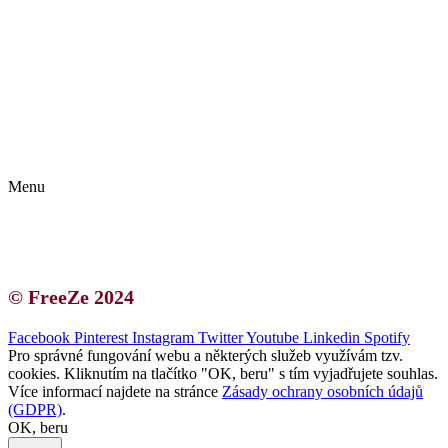
Kontakt | O autorce
Blogerská spolupráce
Zásady ochrany osobních údajů (GDPR)
Menu
Kontakt | O autorce
Blogerská spolupráce
Zásady ochrany osobních údajů (GDPR)
© FreeZe 2024
Facebook
Pinterest
Instagram
Twitter
Youtube
Linkedin
Spotify
Pro správné fungování webu a některých služeb využívám tzv.
cookies. Kliknutím na tlačítko "OK, beru" s tím vyjadřujete souhlas.
Více informací najdete na stránce
Zásady ochrany osobních údajů
(GDPR)
.
OK, beru