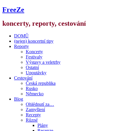
FreeZe
koncerty, reporty, cestování
DOMŮ
(nejen) koncertní tipy
Reporty
Koncerty
Festivaly
Výstavy a veletrhy
Ostatní
Upoutávky
Cestování
Česká republika
Rusko
Německo
Blog
Ohlédnutí za…
Zamyšlení
Recepty
Různé
Plány
Recenze