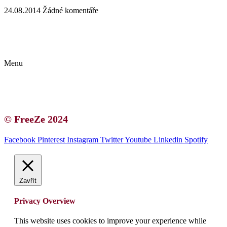
24.08.2014
Žádné komentáře
Kontakt | O autorce
Blogerská spolupráce
Zásady ochrany osobních údajů (GDPR)
Menu
Kontakt | O autorce
Blogerská spolupráce
Zásady ochrany osobních údajů (GDPR)
© FreeZe 2024
Facebook
Pinterest
Instagram
Twitter
Youtube
Linkedin
Spotify
Zavřít
Privacy Overview
This website uses cookies to improve your experience while