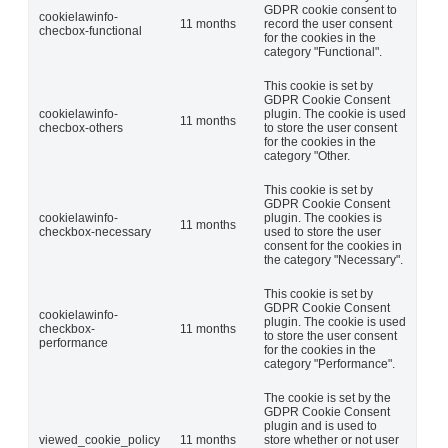
GDPR cookie consent to
cookielawinfo-
11 months
record the user consent
checbox-functional
for the cookies in the
category "Functional".
This cookie is set by
GDPR Cookie Consent
cookielawinfo-
plugin. The cookie is used
11 months
checbox-others
to store the user consent
for the cookies in the
category "Other.
This cookie is set by
GDPR Cookie Consent
cookielawinfo-
plugin. The cookies is
11 months
checkbox-necessary
used to store the user
consent for the cookies in
the category "Necessary".
This cookie is set by
GDPR Cookie Consent
cookielawinfo-
plugin. The cookie is used
checkbox-
11 months
to store the user consent
performance
for the cookies in the
category "Performance".
The cookie is set by the
GDPR Cookie Consent
plugin and is used to
viewed_cookie_policy
11 months
store whether or not user