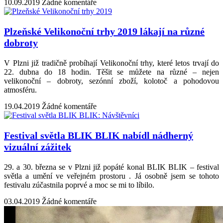
10.09.2019
Žádné komentáře
Plzeňské Velikonoční trhy 2019 lákají na různé
dobroty
V Plzni již tradičně probíhají Velikonoční trhy, které letos trvají do
22. dubna do 18 hodin. Těšit se můžete na různé – nejen
velikonoční – dobroty, sezónní zboží, kolotoč a pohodovou
atmosféru.
19.04.2019
Žádné komentáře
Festival světla BLIK BLIK nabídl nádherný
vizuální zážitek
29. a 30. března se v Plzni již popáté konal BLIK BLIK – festival
světla a umění ve veřejném prostoru . Já osobně jsem se tohoto
festivalu zúčastnila poprvé a moc se mi to líbilo.
03.04.2019
Žádné komentáře