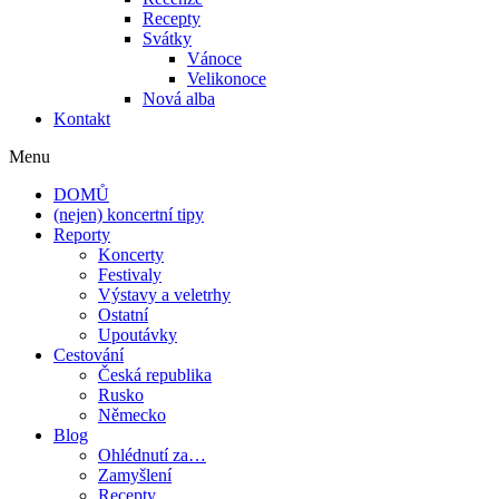
Recepty
Svátky
Vánoce
Velikonoce
Nová alba
Kontakt
Menu
DOMŮ
(nejen) koncertní tipy
Reporty
Koncerty
Festivaly
Výstavy a veletrhy
Ostatní
Upoutávky
Cestování
Česká republika
Rusko
Německo
Blog
Ohlédnutí za…
Zamyšlení
Recepty