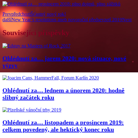
Prev
předchozí
Šťastný nový rok!
další
New Year’s resolutions aneb novoroční předsevzetí 2019
Next
Související příspěvky
Ohlédnutí za… jarem 2020: nová situace, nové
výzvy
Ohlédnutí za… lednem a únorem 2020: hodně
slibný začátek roku
Ohlédnutí za… listopadem a prosincem 2019:
celkem povedený, ale hektický konec roku