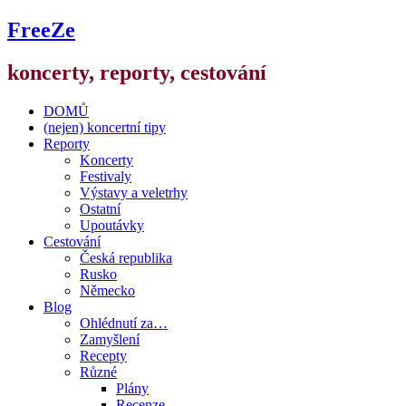
FreeZe
koncerty, reporty, cestování
DOMŮ
(nejen) koncertní tipy
Reporty
Koncerty
Festivaly
Výstavy a veletrhy
Ostatní
Upoutávky
Cestování
Česká republika
Rusko
Německo
Blog
Ohlédnutí za…
Zamyšlení
Recepty
Různé
Plány
Recenze