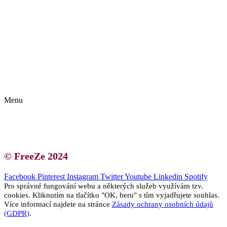
Kontakt | O autorce
Blogerská spolupráce
Zásady ochrany osobních údajů (GDPR)
Menu
Kontakt | O autorce
Blogerská spolupráce
Zásady ochrany osobních údajů (GDPR)
© FreeZe 2024
Facebook
Pinterest
Instagram
Twitter
Youtube
Linkedin
Spotify
Pro správné fungování webu a některých služeb využívám tzv.
cookies. Kliknutím na tlačítko "OK, beru" s tím vyjadřujete souhlas.
Více informací najdete na stránce
Zásady ochrany osobních údajů
(GDPR)
.