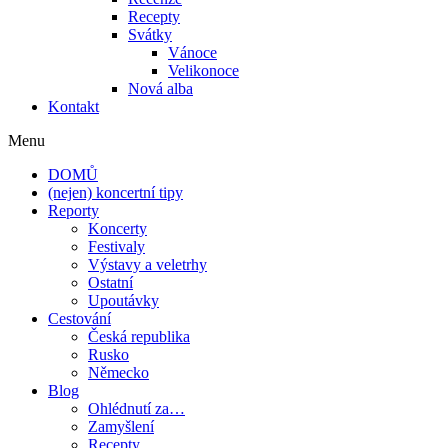
Recepty
Svátky
Vánoce
Velikonoce
Nová alba
Kontakt
Menu
DOMŮ
(nejen) koncertní tipy
Reporty
Koncerty
Festivaly
Výstavy a veletrhy
Ostatní
Upoutávky
Cestování
Česká republika
Rusko
Německo
Blog
Ohlédnutí za…
Zamyšlení
Recepty