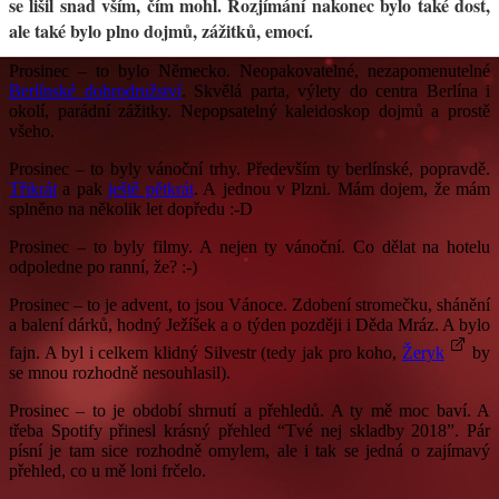
se lišil snad vším, čím mohl. Rozjímání nakonec bylo také dost,
ale také bylo plno dojmů, zážitků, emocí.
Prosinec – to bylo Německo. Neopakovatelné, nezapomenutelné
Berlínské dobrodružství
. Skvělá parta, výlety do centra Berlína i
okolí, parádní zážitky. Nepopsatelný kaleidoskop dojmů a prostě
všeho.
Prosinec – to byly vánoční trhy. Především ty berlínské, popravdě.
Třikrát
a pak
ještě pětkrát
. A jednou v Plzni. Mám dojem, že mám
splněno na několik let dopředu :-D
Prosinec – to byly filmy. A nejen ty vánoční. Co dělat na hotelu
odpoledne po ranní, že? :-)
Prosinec – to je advent, to jsou Vánoce. Zdobení stromečku, shánění
a balení dárků, hodný Ježíšek a o týden později i Děda Mráz. A bylo
fajn. A byl i celkem klidný Silvestr (tedy jak pro koho,
Žeryk
by
se mnou rozhodně nesouhlasil).
Prosinec – to je období shrnutí a přehledů. A ty mě moc baví. A
třeba Spotify přinesl krásný přehled “Tvé nej skladby 2018”. Pár
písní je tam sice rozhodně omylem, ale i tak se jedná o zajímavý
přehled, co u mě loni frčelo.