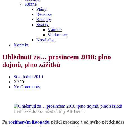
Různé
Plány
Recenze
Recepty
Svátky
Vánoce
Velikonoce
Nová alba
Kontakt
Ohlédnutí za… prosincem 2018: plno
dojmů, plno zážitků
St 2. ledna 2019
21:20
No Comments
Berlínské dobrodružství: trhy Alt-Berlin
Po
rozjímavém listopadu
přišel prosinec a od svého předchůdce