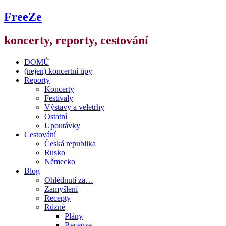
FreeZe
koncerty, reporty, cestování
DOMŮ
(nejen) koncertní tipy
Reporty
Koncerty
Festivaly
Výstavy a veletrhy
Ostatní
Upoutávky
Cestování
Česká republika
Rusko
Německo
Blog
Ohlédnutí za…
Zamyšlení
Recepty
Různé
Plány
Recenze