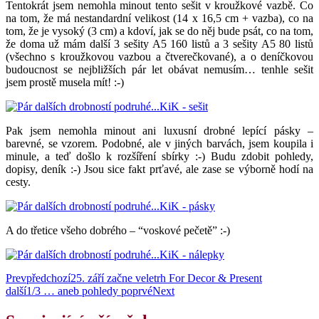
Tentokrát jsem nemohla minout tento sešit v kroužkové vazbě. Co
na tom, že má nestandardní velikost (14 x 16,5 cm + vazba), co na
tom, že je vysoký (3 cm) a kdoví, jak se do něj bude psát, co na tom,
že doma už mám další 3 sešity A5 160 listů a 3 sešity A5 80 listů
(všechno s kroužkovou vazbou a čtverečkované), a o deníčkovou
budoucnost se nejbližších pár let obávat nemusím… tenhle sešit
jsem prostě musela mít! :-)
Pak jsem nemohla minout ani luxusní drobné lepící pásky –
barevné, se vzorem. Podobné, ale v jiných barvách, jsem koupila i
minule, a teď došlo k rozšíření sbírky :-) Budu zdobit pohledy,
dopisy, deník :-) Jsou sice fakt prťavé, ale zase se výborně hodí na
cesty.
A do třetice všeho dobrého – “voskové pečetě” :-)
Prev
předchozí
25. září začne veletrh For Decor & Present
další
1/3 … aneb pohledy poprvé
Next