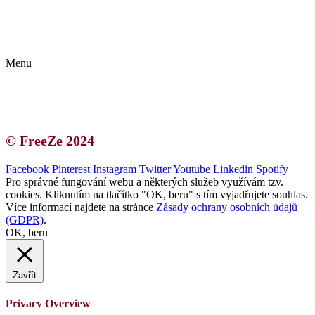
Kontakt | O autorce
Blogerská spolupráce
Zásady ochrany osobních údajů (GDPR)
Menu
Kontakt | O autorce
Blogerská spolupráce
Zásady ochrany osobních údajů (GDPR)
© FreeZe 2024
Facebook
Pinterest
Instagram
Twitter
Youtube
Linkedin
Spotify
Pro správné fungování webu a některých služeb využívám tzv.
cookies. Kliknutím na tlačítko "OK, beru" s tím vyjadřujete souhlas.
Více informací najdete na stránce
Zásady ochrany osobních údajů
(GDPR)
.
OK, beru
Zavřít
Privacy Overview