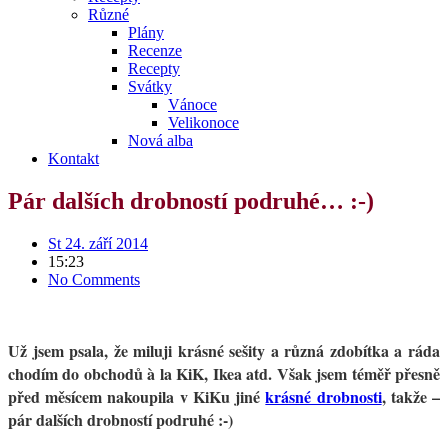
Různé
Plány
Recenze
Recepty
Svátky
Vánoce
Velikonoce
Nová alba
Kontakt
Pár dalších drobností podruhé… :-)
St 24. září 2014
15:23
No Comments
Už jsem psala, že miluji krásné sešity a různá zdobítka a ráda
chodím do obchodů à la KiK, Ikea atd. Však jsem téměř přesně
před měsícem nakoupila v KiKu jiné
krásné drobnosti
, takže –
pár dalších drobností podruhé :-)