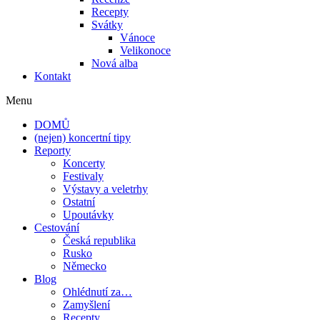
Recepty
Svátky
Vánoce
Velikonoce
Nová alba
Kontakt
Menu
DOMŮ
(nejen) koncertní tipy
Reporty
Koncerty
Festivaly
Výstavy a veletrhy
Ostatní
Upoutávky
Cestování
Česká republika
Rusko
Německo
Blog
Ohlédnutí za…
Zamyšlení
Recepty