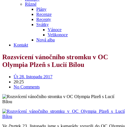
Různé
Plány
Recenze
Recepty
Svátky
Vánoce
Velikonoce
Nová alba
Kontakt
Rozsvícení vánočního stromku v OC
Olympia Plzeň s Lucií Bílou
Út 28. listopadu 2017
20:25
No Comments
Ve čtvrtek 23. listopadu jsme s kamarády vyrazili do OC Olympia