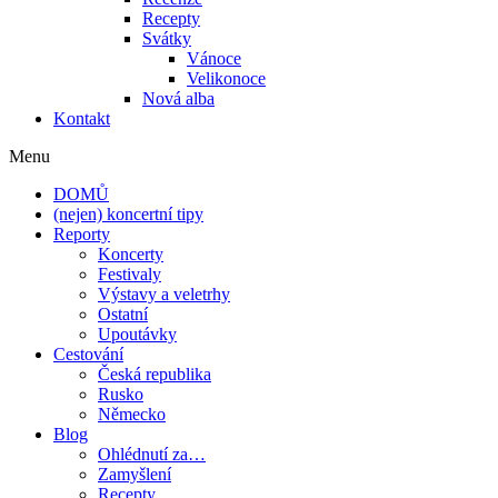
Recepty
Svátky
Vánoce
Velikonoce
Nová alba
Kontakt
Menu
DOMŮ
(nejen) koncertní tipy
Reporty
Koncerty
Festivaly
Výstavy a veletrhy
Ostatní
Upoutávky
Cestování
Česká republika
Rusko
Německo
Blog
Ohlédnutí za…
Zamyšlení
Recepty