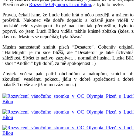
Plzeň na akci
Rozsviťte Olympii s Lucií Bílou
, a bylo to hezké.
Pravda, čekali jsme, že Lucie bude hrát o něco později, a málem to
prošvihli.
Nakonec vše dobře dopadlo a krásně jsme viděli v
podstatě celé vystoupení. Když nad tím tak přemýšlím, bylo to
poprvé, co jsem Lucii Bílou viděla takhle krásně zblízka (kdesi z
davu na Masters se nepočítá); byla úžasná.
Musím samostatně zmínit píseň “Desatero”. Cohenův originál
“Hallelujah” je mi sice bližší, ale “Desatero” je také úchvatná
záležitost. Slyšet to naživo, zazpívat… normálně husina. Lucka Bílá
i sbor “Andílci” byli dobří, za mě spokojenost :-)
Zbytek večera pak patřil obchodům a nákupům, smíchu při
zkoušení, veselému pokecu, jídlu v dobré společnosti a dobré
náladě. To vše ale již mimo záznam :-)