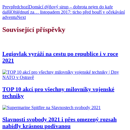
Prev
předchozí
Domácí dýňový sirup – dobrota nejen do kafe
další
Ohlédnutí za… listopadem 2017: ticho před bouří v očekávání
adventu
Next
Související příspěvky
Legiovlak vyráží na cestu po republice i v roce
2021
TOP 10 akcí pro všechny milovníky vojenské
techniky
Slavnosti svobody 2021 i přes omezený rozsah
nabídly krásnou podívanou