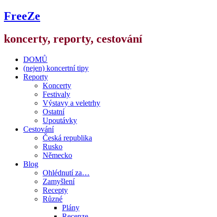
FreeZe
koncerty, reporty, cestování
DOMŮ
(nejen) koncertní tipy
Reporty
Koncerty
Festivaly
Výstavy a veletrhy
Ostatní
Upoutávky
Cestování
Česká republika
Rusko
Německo
Blog
Ohlédnutí za…
Zamyšlení
Recepty
Různé
Plány
Recenze