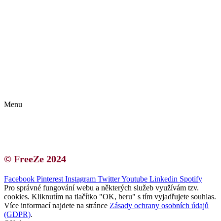
Kontakt | O autorce
Blogerská spolupráce
Zásady ochrany osobních údajů (GDPR)
Menu
Kontakt | O autorce
Blogerská spolupráce
Zásady ochrany osobních údajů (GDPR)
© FreeZe 2024
Facebook
Pinterest
Instagram
Twitter
Youtube
Linkedin
Spotify
Pro správné fungování webu a některých služeb využívám tzv.
cookies. Kliknutím na tlačítko "OK, beru" s tím vyjadřujete souhlas.
Více informací najdete na stránce
Zásady ochrany osobních údajů
(GDPR)
.