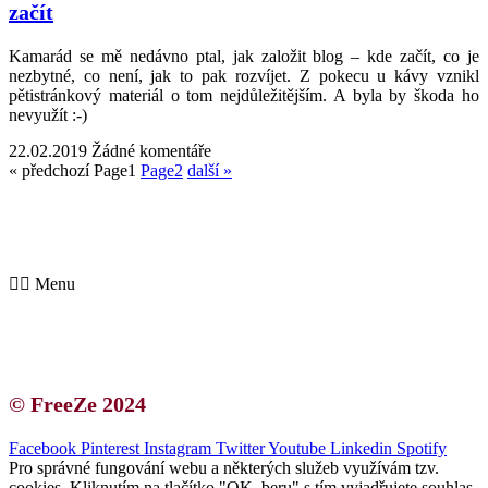
začít
Kamarád se mě nedávno ptal, jak založit blog – kde začít, co je
nezbytné, co není, jak to pak rozvíjet. Z pokecu u kávy vznikl
pětistránkový materiál o tom nejdůležitějším. A byla by škoda ho
nevyužít :-)
22.02.2019
Žádné komentáře
« předchozí
Page
1
Page
2
další »
Kontakt | O autorce
Blogerská spolupráce
Zásady ochrany osobních údajů (GDPR)
Menu
Kontakt | O autorce
Blogerská spolupráce
Zásady ochrany osobních údajů (GDPR)
© FreeZe 2024
Facebook
Pinterest
Instagram
Twitter
Youtube
Linkedin
Spotify
Pro správné fungování webu a některých služeb využívám tzv.
cookies. Kliknutím na tlačítko "OK, beru" s tím vyjadřujete souhlas.