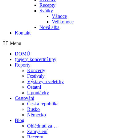
Recepty
Svátky
Vánoce
Velikonoce
Nová alba
Kontakt
Menu
DOMŮ
(nejen) koncertní tipy
Reporty
Koncerty
Festivaly
Výstavy a veletrhy
Ostatní
Upoutávky
Cestování
Česká republika
Rusko
Německo
Blog
Ohlédnutí za…
Zamyšlení
Recepty