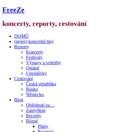
FreeZe
koncerty, reporty, cestování
DOMŮ
(nejen) koncertní tipy
Reporty
Koncerty
Festivaly
Výstavy a veletrhy
Ostatní
Upoutávky
Cestování
Česká republika
Rusko
Německo
Blog
Ohlédnutí za…
Zamyšlení
Recepty
Různé
Plány
Recenze