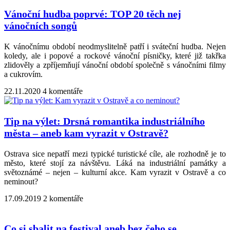
Vánoční hudba poprvé: TOP 20 těch nej
vánočních songů
K vánočnímu období neodmyslitelně patří i sváteční hudba. Nejen
koledy, ale i popové a rockové vánoční písničky, které již takřka
zlidověly a zpříjemňují vánoční období společně s vánočními filmy
a cukrovím.
22.11.2020
4 komentáře
Tip na výlet: Drsná romantika industriálního
města – aneb kam vyrazit v Ostravě?
Ostrava sice nepatří mezi typické turistické cíle, ale rozhodně je to
město, které stojí za návštěvu. Láká na industriální památky a
světoznámé – nejen – kulturní akce. Kam vyrazit v Ostravě a co
neminout?
17.09.2019
2 komentáře
Co si sbalit na festival aneb bez čeho se