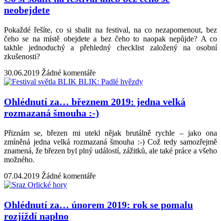
neobejdete
Pokaždé řešíte, co si sbalit na festival, na co nezapomenout, bez
čeho se na místě obejdete a bez čeho to naopak nepůjde? A co
takhle jednoduchý a přehledný checklist založený na osobní
zkušenosti?
30.06.2019
Žádné komentáře
Ohlédnutí za… březnem 2019: jedna velká
rozmazaná šmouha :-)
Přiznám se, březen mi utekl nějak brutálně rychle – jako ona
zmíněná jedna velká rozmazaná šmouha :-) Což tedy samozřejmě
znamená, že březen byl plný událostí, zážitků, ale také práce a všeho
možného.
07.04.2019
Žádné komentáře
Ohlédnutí za… únorem 2019: rok se pomalu
rozjíždí naplno