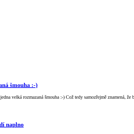
aná šmouha :-)
á jedna velká rozmazaná šmouha :-) Což tedy samozřejmě znamená, že bř
dí naplno