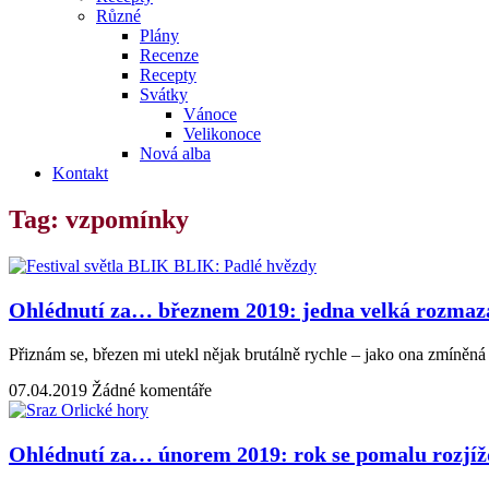
Různé
Plány
Recenze
Recepty
Svátky
Vánoce
Velikonoce
Nová alba
Kontakt
Tag: vzpomínky
Ohlédnutí za… březnem 2019: jedna velká rozmaz
Přiznám se, březen mi utekl nějak brutálně rychle – jako ona zmíněn
07.04.2019
Žádné komentáře
Ohlédnutí za… únorem 2019: rok se pomalu rozjíž