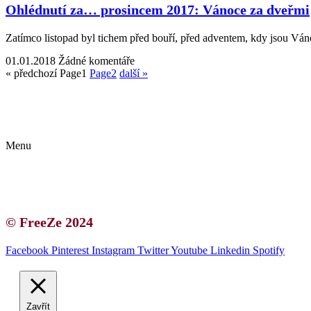
Ohlédnutí za… prosincem 2017: Vánoce za dveřmi
Zatímco listopad byl tichem před bouří, před adventem, kdy jsou Váno
01.01.2018
Žádné komentáře
« předchozí
Page
1
Page
2
další »
Kontakt | O autorce
Blogerská spolupráce
Zásady ochrany osobních údajů (GDPR)
Menu
Kontakt | O autorce
Blogerská spolupráce
Zásady ochrany osobních údajů (GDPR)
© FreeZe 2024
Facebook
Pinterest
Instagram
Twitter
Youtube
Linkedin
Spotify
Zavřít