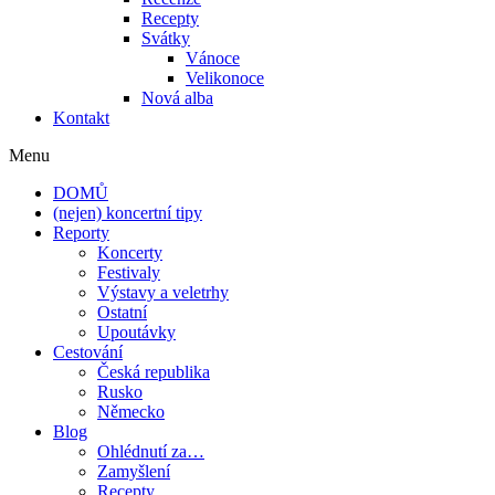
Recepty
Svátky
Vánoce
Velikonoce
Nová alba
Kontakt
Menu
DOMŮ
(nejen) koncertní tipy
Reporty
Koncerty
Festivaly
Výstavy a veletrhy
Ostatní
Upoutávky
Cestování
Česká republika
Rusko
Německo
Blog
Ohlédnutí za…
Zamyšlení
Recepty