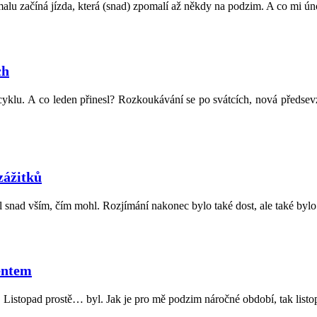
malu začíná jízda, která (snad) zpomalí až někdy na podzim. A co mi ún
ch
 cyklu. A co leden přinesl? Rozkoukávání se po svátcích, nová předsevze
zážitků
il snad vším, čím mohl. Rozjímání nakonec bylo také dost, ale také bylo
entem
. Listopad prostě… byl. Jak je pro mě podzim náročné období, tak listo