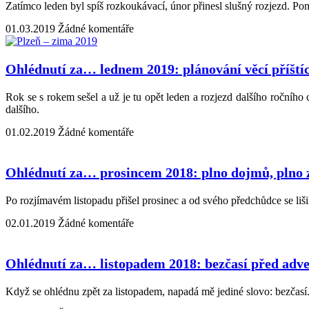
Zatímco leden byl spíš rozkoukávací, únor přinesl slušný rozjezd. Po
01.03.2019
Žádné komentáře
Ohlédnutí za… lednem 2019: plánování věcí příští
Rok se s rokem sešel a už je tu opět leden a rozjezd dalšího ročního
dalšího.
01.02.2019
Žádné komentáře
Ohlédnutí za… prosincem 2018: plno dojmů, plno 
Po rozjímavém listopadu přišel prosinec a od svého předchůdce se liš
02.01.2019
Žádné komentáře
Ohlédnutí za… listopadem 2018: bezčasí před adv
Když se ohlédnu zpět za listopadem, napadá mě jediné slovo: bezčasí