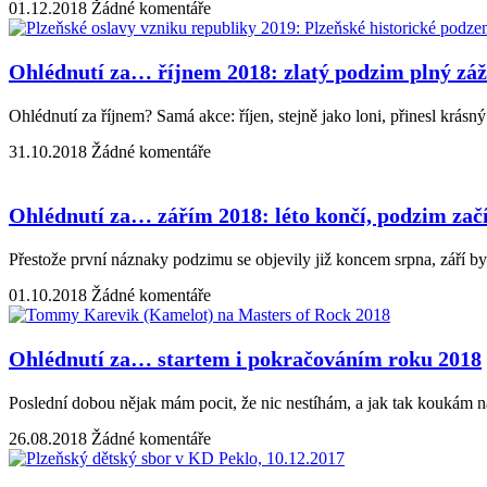
01.12.2018
Žádné komentáře
Ohlédnutí za… říjnem 2018: zlatý podzim plný záž
Ohlédnutí za říjnem? Samá akce: říjen, stejně jako loni, přinesl krás
31.10.2018
Žádné komentáře
Ohlédnutí za… zářím 2018: léto končí, podzim zač
Přestože první náznaky podzimu se objevily již koncem srpna, září bylo
01.10.2018
Žádné komentáře
Ohlédnutí za… startem i pokračováním roku 2018
Poslední dobou nějak mám pocit, že nic nestíhám, a jak tak koukám na
26.08.2018
Žádné komentáře