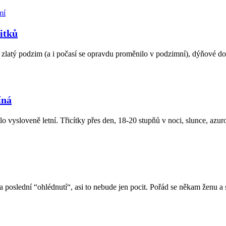
itků
ný zlatý podzim (a i počasí se opravdu proměnilo v podzimní), dýňové do
íná
 vysloveně letní. Třicítky přes den, 18-20 stupňů v noci, slunce, azuro
 poslední “ohlédnutí“, asi to nebude jen pocit. Pořád se někam ženu a 