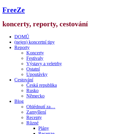
FreeZe
koncerty, reporty, cestování
DOMŮ
(nejen) koncertní tipy
Reporty
Koncerty
Festivaly
Výstavy a veletrhy
Ostatní
Upoutávky
Cestování
Česká republika
Rusko
Německo
Blog
Ohlédnutí za…
Zamyšlení
Recepty
Různé
Plány
Recenze