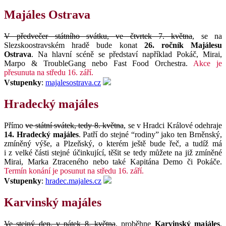
Majáles Ostrava
V předvečer státního svátku, ve čtvrtek 7. května
, se na
Slezskoostravském hradě bude konat
26. ročník Majálesu
Ostrava
. Na hlavní scéně se představí například Pokáč, Mirai,
Marpo & TroubleGang nebo Fast Food Orchestra.
Akce je
přesunuta na středu 16. září.
Vstupenky
:
majalesostrava.cz
Hradecký majáles
Přímo
ve státní svátek, tedy 8. května
, se v Hradci Králové odehraje
14. Hradecký majáles
. Patří do stejné “rodiny” jako ten Brněnský,
zmíněný výše, a Plzeňský, o kterém ještě bude řeč, a tudíž má
i z velké části stejné účinkující, těšit se tedy můžete na již zmíněné
Mirai, Marka Ztraceného nebo také Kapitána Demo či Pokáče.
Termín konání je posunut na středu 16. září.
Vstupenky
:
hradec.majales.cz
Karvinský majáles
Ve stejný den, v pátek 8. května
, proběhne
Karvinský majáles
.