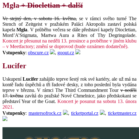
Mgła
+ Diocletian + další
Ve stejný den, v sobotu 16. května,
se v rámci svého turné The
Stench of Zeitgeist v pražském Paláci Akropolis zastaví polská
kapela
Mgła
. V průběhu večera se dále představí kapely Diocletian,
Mord’A’Stigmata, Martwa Aura a Rites of Thy Degringolade.
Koncert je přesunut na neděli 13. prosince a proběhne v jiném klubu
– v Meetfactory; změní se doprovod (bude oznámen dodatečně).
Vstupenky
:
obscure.cz
,
goout.cz
Lucifer
Uskupení
Lucifer
zahájilo teprve šestý rok své kariéry, ale už má na
kontě řadu úspěchů a tři řadové desky, z toho poslední byla vydána
teprve v březnu. V rámci The Third Commandment Tour
v neděli
17. května
zavítá do pražské Nové Chmelnice, jako předskokani se
představí Year of the Goat.
Koncert je posunut na sobotu 13. února
2021.
Vstupenky
:
mastersofrock.cz
,
ticketportal.cz
,
ticketmaster.cz