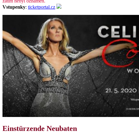
zatím nebyl oznámen.
Vstupenky
:
ticketportal.cz
Einstürzende Neubaten