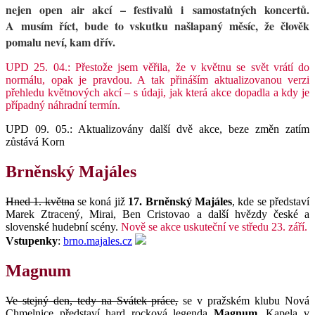
nejen open air akcí – festivalů i samostatných koncertů.
A musím říct, bude to vskutku našlapaný měsíc, že člověk
pomalu neví, kam dřív.
UPD 25. 04.: Přestože jsem věřila, že v květnu se svět vrátí do
normálu, opak je pravdou. A tak přináším aktualizovanou verzi
přehledu květnových akcí – s údaji, jak která akce dopadla a kdy je
případný náhradní termín.
UPD 09. 05.: Aktualizovány další dvě akce, beze změn zatím
zůstává Korn
Brněnský Majáles
Hned 1. května
se koná již
17. Brněnský Majáles
, kde se představí
Marek Ztracený, Mirai, Ben Cristovao a další hvězdy české a
slovenské hudební scény.
Nově se akce uskuteční ve středu 23. září.
Vstupenky
:
brno.majales.cz
Magnum
Ve stejný den, tedy na Svátek práce,
se v pražském klubu Nová
Chmelnice představí hard rocková legenda
Magnum
. Kapela v