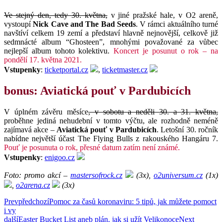
Ve stejný den, tedy 30. května,
v jiné pražské hale, v O2 areně,
vystoupí
Nick Cave and The Bad Seeds
. V rámci aktuálního turné
navštíví celkem 19 zemí a představí hlavně nejnovější, celkově již
sedmnácté album “Ghosteen”, mnohými považované za vůbec
nejlepší album tohoto kolektivu.
Koncert je posunut o rok – na
pondělí 17. května 2021.
Vstupenky
:
ticketportal.cz
,
ticketmaster.cz
bonus: Aviatická pouť v Pardubicích
V úplném závěru měsíce
, v sobotu a neděli 30. a 31. května,
proběhne jediná nehudební v tomto výčtu, ale rozhodně neméně
zajímavá akce –
Aviatická pouť v Pardubicích
. Letošní 30. ročník
nabídne největší účast The Flying Bulls z rakouského Hangáru 7.
Pouť je posunuta o rok, přesné datum zatím není známé.
Vstupenky
:
enigoo.cz
Foto: promo akcí –
mastersofrock.cz
(3x),
o2universum.cz
(1x)
,
o2arena.cz
(3x)
Prev
předchozí
Pomoc za časů koronaviru: 5 tipů, jak můžete pomoct
i vy
další
Easter Bucket List aneb plán, jak si užít Velikonoce
Next