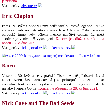
je zrušena.
Vstupenky
:
obscure.cz
Eric Clapton
Pátek 29. května
bude v Praze patřit také bluesové legendě – v O2
areně se představí kytarista a zpěvák
Eric Clapton
. Zahájí zde své
evropské turné, kdy během měsíce navštíví celkem 12 měst
a odehraje v nich 15 vystoupení.
Koncert je odložen o rok – na
neděli 23. května 2021.
Vstupenky
:
ticketportal.cz
,
ticketmaster.cz
Korn
V sobotu 30. května
se v pražské Tisport Areně představí slavná
kapela
Korn
, často označovaná jako průkopník nu-metalu. Jako
speciální host večera vystoupí francouzská progresivní death
metalová kapela Gojira.
Koncert je přesunut na 28. května 2021.
Vstupenky
:
ticketportal.cz
,
ticketmaster.cz
Nick Cave and The Bad Seeds