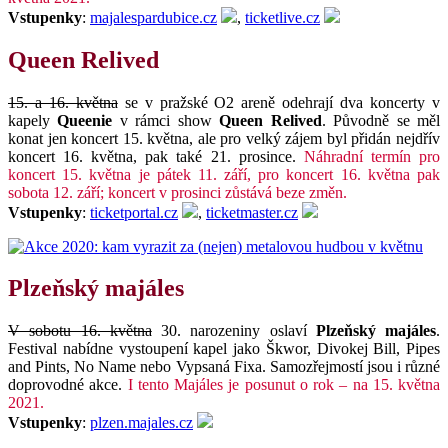
Vstupenky
:
majalespardubice.cz
,
ticketlive.cz
Queen Relived
15. a 16. května
se v pražské O2 areně odehrají dva koncerty v
kapely
Queenie
v rámci show
Queen Relived
. Původně se měl
konat jen koncert 15. května, ale pro velký zájem byl přidán nejdřív
koncert 16. května, pak také 21. prosince.
Náhradní termín pro
koncert 15. května je pátek 11. září, pro koncert 16. května pak
sobota 12. září; koncert v prosinci zůstává beze změn.
Vstupenky
:
ticketportal.cz
,
ticketmaster.cz
Plzeňský majáles
V sobotu 16. května
30. narozeniny oslaví
Plzeňský majáles
.
Festival nabídne vystoupení kapel jako Škwor, Divokej Bill, Pipes
and Pints, No Name nebo Vypsaná Fixa. Samozřejmostí jsou i různé
doprovodné akce.
I tento Majáles je posunut o rok – na 15. května
2021.
Vstupenky
:
plzen.majales.cz