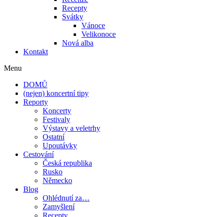
Recepty
Svátky
Vánoce
Velikonoce
Nová alba
Kontakt
Menu
DOMŮ
(nejen) koncertní tipy
Reporty
Koncerty
Festivaly
Výstavy a veletrhy
Ostatní
Upoutávky
Cestování
Česká republika
Rusko
Německo
Blog
Ohlédnutí za…
Zamyšlení
Recepty