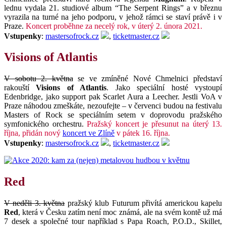
lednu vydala 21. studiové album “The Serpent Rings” a v březnu
vyrazila na turné na jeho podporu, v jehož rámci se staví právě i v
Praze.
Koncert proběhne za necelý rok, v úterý 2. února 2021.
Vstupenky
:
mastersofrock.cz
,
ticketmaster.cz
Visions of Atlantis
V sobotu 2. května
se ve zmíněné Nové Chmelnici představí
rakouští
Visions of Atlantis
. Jako speciální hosté vystoupí
Edenbridge, jako support pak Scarlet Aura a Leecher. Jestli VoA v
Praze náhodou zmeškáte, nezoufejte – v červenci budou na festivalu
Masters of Rock se speciálním setem v doprovodu pražského
symfonického orchestru.
Pražský koncert je přesunut na úterý 13.
října, přidán nový
koncert ve Zlíně
v pátek 16. října.
Vstupenky
:
mastersofrock.cz
,
ticketmaster.cz
Red
V neděli 3. května
pražský klub Futurum přivítá americkou kapelu
Red
, která v Česku zatím není moc známá, ale na svém kontě už má
7 desek a společné tour například s Papa Roach, P.O.D., Skillet,