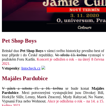
Pet Shop Boys
Britské duo
Pet Shop Boys
v rámci svého historicky prvního best of
tour přijede i do České republiky.
Ve středu 13. května
vystoupí v
pražském Foru Karlín.
Koncert je odložen o rok – na úterý 8 června
2021.
Vstupenky
:
listocheck.cz
Majáles Pardubice
V pátek a sobotu 15. a 16. května
se bude konat
Majáles
Pardubice
. Mezi potvrzenými vystupujícími jsou Divokej Bill,
Horkýže Slíže, Lenny, Marek Ztracený, Mydy Rabycad, No Name,
Vypsaná Fixa nebo Wohnout.
Akce je odložena o rok – na 14. a 15.
května 2021.