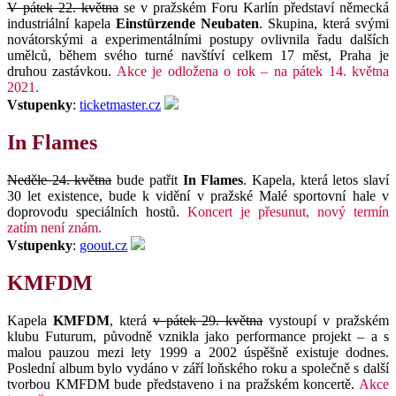
V pátek 22. května
se v pražském Foru Karlín představí německá
industriální kapela
Einstürzende Neubaten
. Skupina, která svými
novátorskými a experimentálními postupy ovlivnila řadu dalších
umělců, během svého turné navštíví celkem 17 měst, Praha je
druhou zastávkou.
Akce je odložena o rok – na pátek 14. května
2021.
Vstupenky
:
ticketmaster.cz
In Flames
Neděle 24. května
bude patřit
In Flames
. Kapela, která letos slaví
30 let existence, bude k vidění v pražské Malé sportovní hale v
doprovodu speciálních hostů.
Koncert je přesunut, nový termín
zatím není znám.
Vstupenky
:
goout.cz
KMFDM
Kapela
KMFDM
, která
v pátek 29. května
vystoupí v pražském
klubu Futurum, původně vznikla jako performance projekt – a s
malou pauzou mezi lety 1999 a 2002 úspěšně existuje dodnes.
Poslední album bylo vydáno v září loňského roku a společně s další
tvorbou KMFDM bude představeno i na pražském koncertě.
Akce