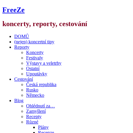
FreeZe
koncerty, reporty, cestování
DOMŮ
(nejen) koncertní tipy
Reporty
Koncerty
Festivaly
Výstavy a veletrhy
Ostatní
Upoutávky
Cestování
Česká republika
Rusko
Německo
Blog
Ohlédnutí za…
Zamyšlení
Recepty
Různé
Plány
Recenze