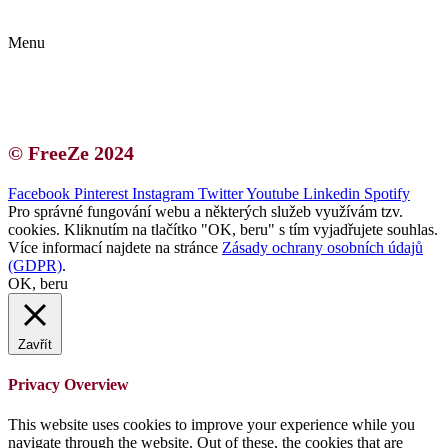
Zásady ochrany osobních údajů (GDPR)
Menu
Kontakt | O autorce
Blogerská spolupráce
Zásady ochrany osobních údajů (GDPR)
© FreeZe 2024
Facebook
Pinterest
Instagram
Twitter
Youtube
Linkedin
Spotify
Pro správné fungování webu a některých služeb využívám tzv.
cookies. Kliknutím na tlačítko "OK, beru" s tím vyjadřujete souhlas.
Více informací najdete na stránce
Zásady ochrany osobních údajů
(GDPR)
.
OK, beru
Zavřít
Privacy Overview
This website uses cookies to improve your experience while you
navigate through the website. Out of these, the cookies that are