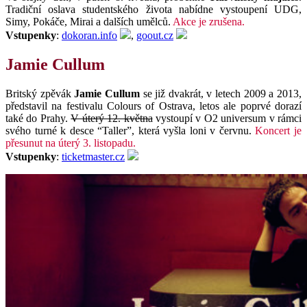
Tradiční oslava studentského života nabídne vystoupení UDG,
Simy, Pokáče, Mirai a dalších umělců.
Akce je zrušena.
Vstupenky
:
dokoran.info
,
goout.cz
Jamie Cullum
Britský zpěvák
Jamie Cullum
se již dvakrát, v letech 2009 a 2013,
představil na festivalu Colours of Ostrava, letos ale poprvé dorazí
také do Prahy.
V úterý 12. května
vystoupí v O2 universum v rámci
svého turné k desce “Taller”, která vyšla loni v červnu.
Koncert je
přesunut na úterý 3. listopadu.
Vstupenky
:
ticketmaster.cz