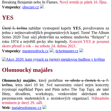
Breaking Benjamin nebo In Flames.
Nový termín je pátek 16. října.
Vstupenky
:
obscure.cz
YES
Úterý 5. května
nabídne vystoupení kapely
YES
, považovanou za
jednu z nejinovativnějších progmetalových kapel. Turné The Album
Series 2020 Tour sází především na sedmou studiovku “Relayer” z
roku 1974 a největší pecky této legendy.
Koncert YES je posunut
skoro přesně o rok – na sobotu 24. dubna 2021.
Vstupenky
:
mastersofrock.cz
,
ticketmaster.cz
Olomoucký majáles
Olomoucký majáles
, který proběhne
ve středu a čtvrtek 6. a 7.
května
, letos slaví 10 let. Své narozeniny oslaví nejen koncerty
(vystoupí například Pipes and Pints nebo The Tap Tap), ale také
filmy, divadlem, workshopy, venkovními aktivitami nebo
prezentacemi studentských a neziskových organizací.
Náhradním
termínem je úterý 29. září.
Web
:
majalesolomouc.cz