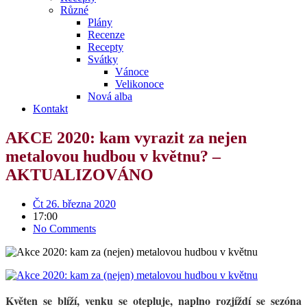
Různé
Plány
Recenze
Recepty
Svátky
Vánoce
Velikonoce
Nová alba
Kontakt
AKCE 2020: kam vyrazit za nejen
metalovou hudbou v květnu? –
AKTUALIZOVÁNO
Čt 26. března 2020
17:00
No Comments
Květen se blíží, venku se otepluje, naplno rozjíždí se sezóna