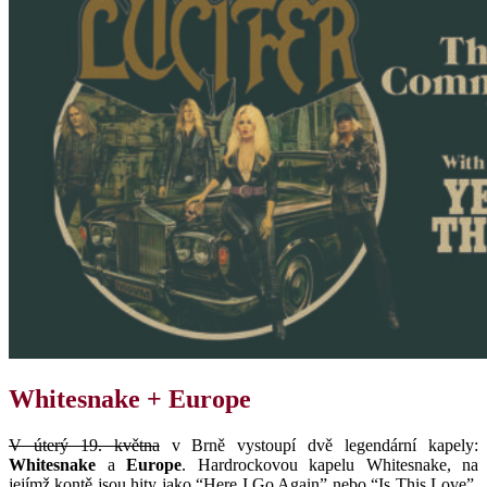
Whitesnake + Europe
V úterý 19. května
v Brně vystoupí dvě legendární kapely:
Whitesnake
a
Europe
. Hardrockovou kapelu Whitesnake, na
jejímž kontě jsou hity jako “Here I Go Again” nebo “Is This Love”,