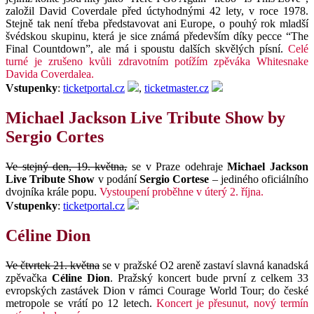
založil David Coverdale před úctyhodnými 42 lety, v roce 1978.
Stejně tak není třeba představovat ani Europe, o pouhý rok mladší
švédskou skupinu, která je sice známá především díky pecce “The
Final Countdown”, ale má i spoustu dalších skvělých písní.
Celé
turné je zrušeno kvůli zdravotním potížím zpěváka Whitesnake
Davida Coverdalea.
Vstupenky
:
ticketportal.cz
,
ticketmaster.cz
Michael Jackson Live Tribute Show by
Sergio Cortes
Ve stejný den, 19. května,
se v Praze odehraje
Michael Jackson
Live Tribute Show
v podání
Sergio Cortese
– jediného oficiálního
dvojníka krále popu.
Vystoupení proběhne v úterý 2. října.
Vstupenky
:
ticketportal.cz
Céline Dion
Ve čtvrtek 21. května
se v pražské O2 areně zastaví slavná kanadská
zpěvačka
Céline Dion
. Pražský koncert bude první z celkem 33
evropských zastávek Dion v rámci Courage World Tour; do české
metropole se vrátí po 12 letech.
Koncert je přesunut, nový termín